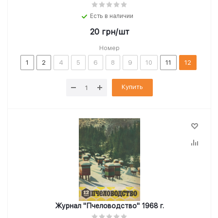
Есть в наличии
20
грн
/шт
Номер
1
2
4
5
6
8
9
10
11
12
Купить
Журнал "Пчеловодство" 1968 г.