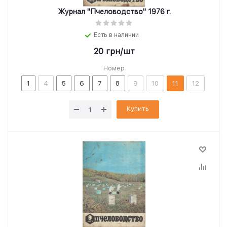
Журнал "Пчеловодство" 1976 г.
Есть в наличии
20
грн
/шт
Номер
1
4
5
6
7
8
9
10
11
12
Купить