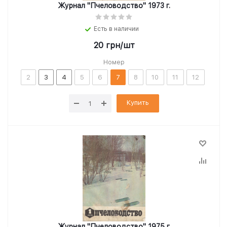
Журнал "Пчеловодство" 1973 г.
Есть в наличии
20
грн
/шт
Номер
2
3
4
5
6
7
8
10
11
12
Купить
Журнал "Пчеловодство" 1975 г.