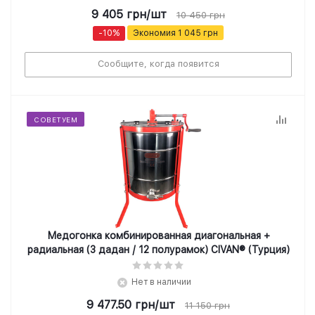
9 405
грн
/шт
10 450
грн
-
10
%
Экономия
1 045
грн
Сообщите, когда появится
СОВЕТУЕМ
Медогонка комбинированная диагональная +
радиальная (3 дадан / 12 полурамок) CIVAN® (Турция)
Нет в наличии
9 477.50
грн
/шт
11 150
грн