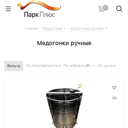
0
Главная
-
Медогонки
-
Медогонки ручные
Медогонки ручные
По популярности
По алфавиту
По цене
Фильтр