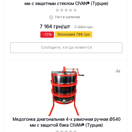
мм с защитным стеклом CIVAN® (Турция)
Нет в наличии
7 164
грн
/шт
7 960
грн
-
10
%
Экономия
796
грн
Сообщите, когда появится
Медогонка диагональная 4-х рамочная ручная Ø540
мм с защитой бака CIVAN® (Турция)