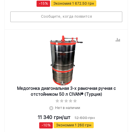
-
15
%
Экономия
1 672.50
грн
Сообщите, когда появится
Медогонка диагональная 3-х рамочная ручная с
отстойником 50 л CIVAN® (Турция)
Нет в наличии
11 340
грн
/шт
12 600
грн
-
10
%
Экономия
1 260
грн