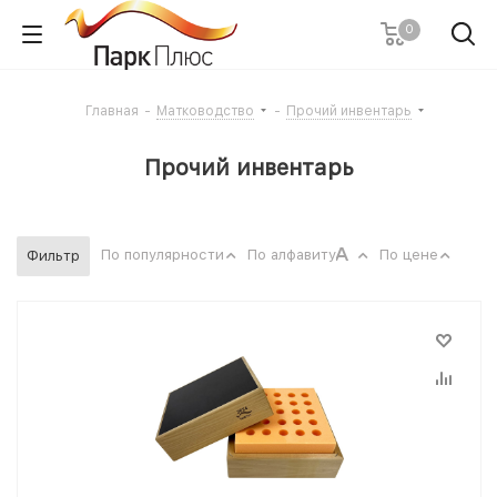
0
Главная
-
Матководство
-
Прочий инвентарь
Прочий инвентарь
По популярности
По алфавиту
По цене
Фильтр