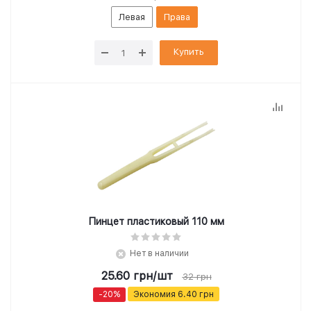
Левая
Права
Купить
Пинцет пластиковый 110 мм
Нет в наличии
25.60
грн
/шт
32
грн
-
20
%
Экономия
6.40
грн