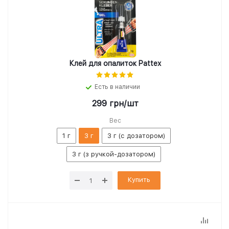
Клей для опалиток Pattex
Есть в наличии
299
грн
/шт
Вес
1 г
3 г
3 г (с дозатором)
3 г (з ручкой-дозатором)
Купить