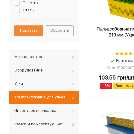
Пластик
Сталь
Пыльцесборник п
Сбросить
210 мм (Укр
Матководство
Есть в на
Код: 2000000
Оборудование
103.55
грн
/ш
Ульи
-
5
%
Экономи
Комплектующие для ульев
Инвентарь пчеловода
Рамки и комплектующие