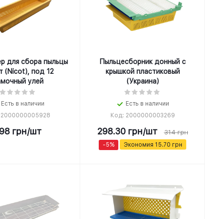
р для сбора пыльцы
Пыльцесборник донный с
 (Nicot), под 12
крышкой пластиковый
амочный улей
(Украина)
Есть в наличии
Есть в наличии
 2000000005928
Код: 2000000003269
98
грн
/шт
298.30
грн
/шт
314
грн
-
5
%
Экономия
15.70
грн