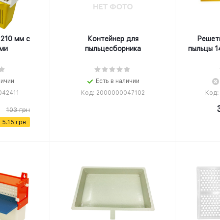
210 мм с
Контейнер для
Решет
ми
пыльцесборника
пыльцы 1
личии
Есть в наличии
042411
Код: 2000000047102
Код:
103
грн
я
5.15
грн