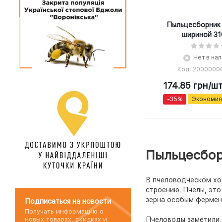
Пыльцесборник 
шириной 31
Нет в на
Код: 2000000
174.85
грн
/ш
-
35
%
Экономи
Пыльцесбор
В пчеловодческом хоз
строению. Пчелы, эт
зерна особым фермен
Подписаться на новости
Получать информацию о
новых товарах, скидках и
Пчеловоды заметили,