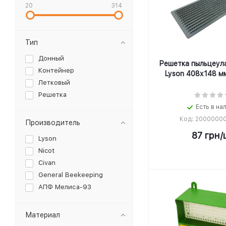
20
314
Тип
Донный
Решетка пыльцеул
Контейнер
Lyson 408х148 м
Летковый
Решетка
Есть в на
Код: 2000000
Производитель
87
грн
/
Lyson
Nicot
Civan
General Beekeeping
АПФ Мелиса-93
Материал