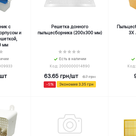
ник с
Решетка донного
Пыльцес
орпусом и
пыльцесборника (200х300 мм)
3X 
ешеткой,
0 мм
личии
Есть в наличии
009933
Код: 2000000014890
Код
/шт
63.65
грн
/шт
67
грн
-
5
%
Экономия
3.35
грн