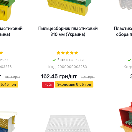
ластиковый
Пыльцесборник пластиковый
Пластик
аина)
310 мм (Украина)
сбора 
личии
Есть в наличии
003276
Код: 2000000003283
Код
т
162.45
грн
/шт
109
грн
171
грн
я
5.45
грн
-
5
%
Экономия
8.55
грн