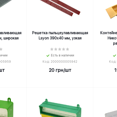
авливающая
Решетка пыльцеулавливающая
Контейне
м, широкая
Lsyon 390х40 мм, узкая
Никот
р
личии
Есть в наличии
005959
Код: 2000000005942
Код:
шт
20
грн
/шт
1