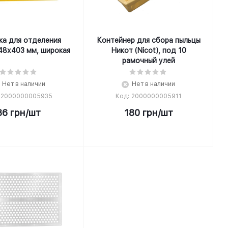
ка для отделения
Контейнер для сбора пыльцы
48х403 мм, широкая
Никот (Nicot), под 10
рамочный улей
Нет в наличии
Нет в наличии
 2000000005935
Код: 2000000005911
36
грн
/шт
180
грн
/шт