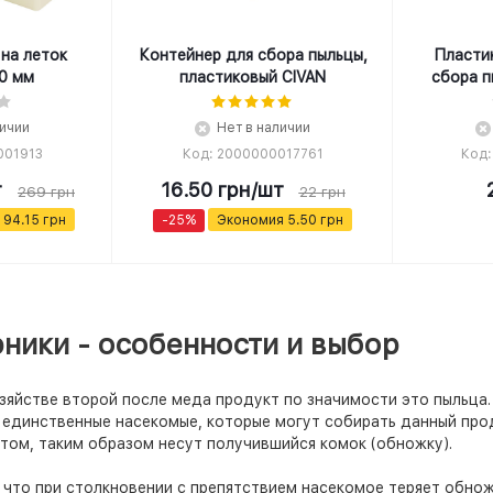
на леток
Контейнер для сбора пыльцы,
Пласти
0 мм
пластиковый CIVAN
сбора п
личии
Нет в наличии
001913
Код: 2000000017761
Код:
т
16.50
грн
/шт
269
грн
22
грн
я
94.15
грн
-
25
%
Экономия
5.50
грн
ники - особенности и выбор
яйстве второй после меда продукт по значимости это пыльца. 
о единственные насекомые, которые могут собирать данный пр
том, таким образом несут получившийся комок (обножку).
 что при столкновении с препятствием насекомое теряет обно