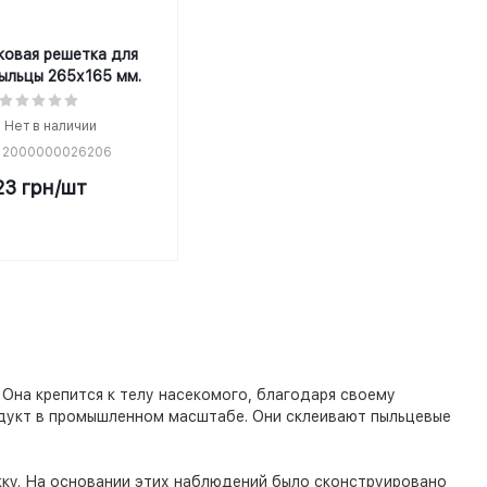
ковая решетка для
ыльцы 265х165 мм.
Нет в наличии
 2000000026206
23
грн
/шт
Она крепится к телу насекомого, благодаря своему
одукт в промышленном масштабе. Они склеивают пыльцевые
жку. На основании этих наблюдений было сконструировано