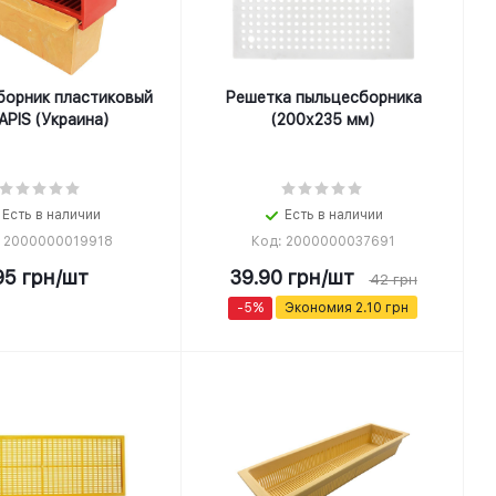
борник пластиковый
Решетка пыльцесборника
APIS (Украина)
(200х235 мм)
Есть в наличии
Есть в наличии
: 2000000019918
Код: 2000000037691
95
грн
/шт
39.90
грн
/шт
42
грн
-
5
%
Экономия
2.10
грн