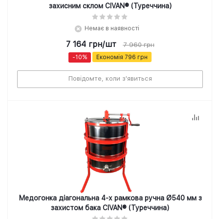
захисним склом CIVAN® (Туреччина)
Немає в наявності
7 164
грн
/шт
7 960
грн
-
10
%
Економія
796
грн
Повідомте, коли з'явиться
Медогонка діагональна 4-х рамкова ручна Ø540 мм з
захистом бака CIVAN® (Туреччина)