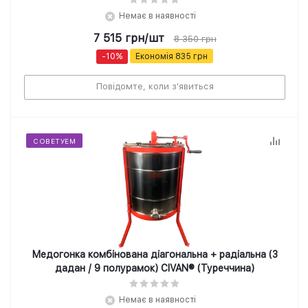
Немає в наявності
7 515
грн
/шт
8 350
грн
-
10
%
Економія
835
грн
Повідомте, коли з'явиться
СОВЕТУЕМ
Медогонка комбінована діагональна + радіальна (3
дадан / 9 полурамок) CIVAN® (Туреччина)
Немає в наявності