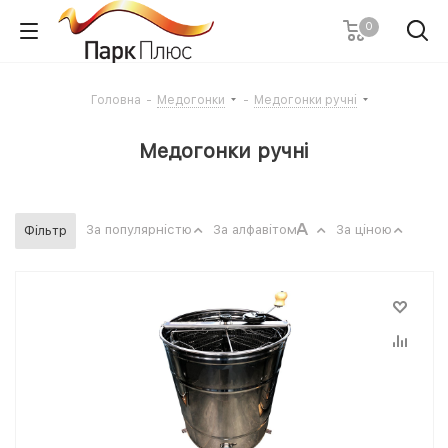
0
Головна
-
Медогонки
-
Медогонки ручні
Медогонки ручні
За популярністю
За алфавітом
За ціною
Фільтр