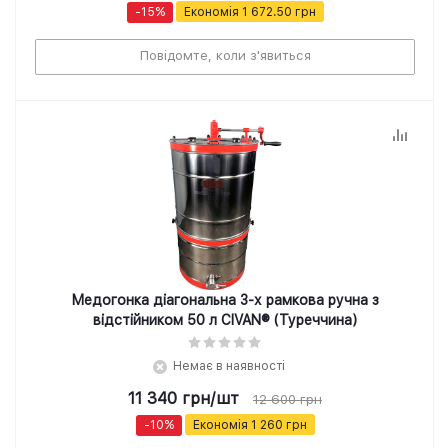
-
15
%
Економія
1 672.50
грн
Повідомте, коли з'явиться
Медогонка діагональна 3-х рамкова ручна з
відстійником 50 л CIVAN® (Туреччина)
Немає в наявності
11 340
грн
/шт
12 600
грн
-
10
%
Економія
1 260
грн