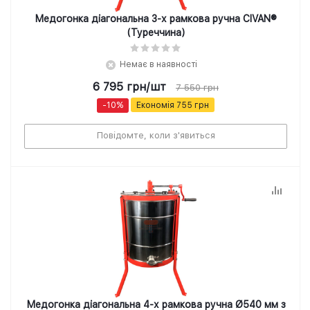
Медогонка діагональна 3-х рамкова ручна CIVAN®
(Туреччина)
Немає в наявності
6 795
грн
/шт
7 550
грн
-
10
%
Економія
755
грн
Повідомте, коли з'явиться
Медогонка діагональна 4-х рамкова ручна Ø540 мм з