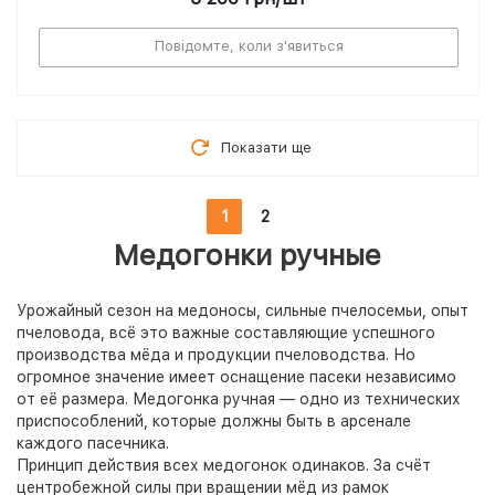
Повідомте, коли з'явиться
Показати ще
1
2
Медогонки ручные
Урожайный сезон на медоносы, сильные пчелосемьи, опыт
пчеловода, всё это важные составляющие успешного
производства мёда и продукции пчеловодства. Но
огромное значение имеет оснащение пасеки независимо
от её размера. Медогонка ручная — одно из технических
приспособлений, которые должны быть в арсенале
каждого пасечника.
Принцип действия всех медогонок одинаков. За счёт
центробежной силы при вращении мёд из рамок