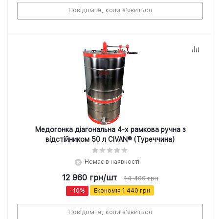
Повідомте, коли з'явиться
Медогонка діагональна 4-х рамкова ручна з
відстійником 50 л CIVAN® (Туреччина)
Немає в наявності
12 960
грн
/шт
14 400
грн
-
10
%
Економія
1 440
грн
Повідомте, коли з'явиться