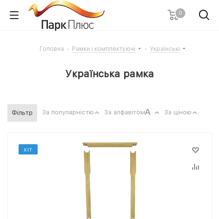
0
Головна
-
Рамки і комплектуючі
-
Українські
Українська рамка
За популярністю
За алфавітом
За ціною
Фільтр
ХІТ