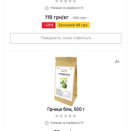
Немає в наявності
119
грн
/кг
165
грн
-
28
%
Економія
46
грн
Повідомте, коли з'явиться
Гірчиця біла, 500 г
Немає в наявності