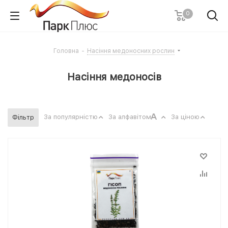
0
Головна
-
Насіння медоносних рослин
Насіння медоносів
За популярністю
За алфавітом
За ціною
Фільтр