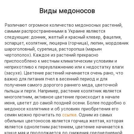
Виды медоносов
Различают огромное количество медоносных растений,
самыми распространенными в Украине являются
следующие: донник, желтый и красный клевер, фацелия,
эспарцет, козлятник, люцерна (горчица), люпин, мордовник
шароголовный, сурепица, расторопша (марьин
чертополох). Каждое из растений прекрасно
приспособлено к местным климатическим условиям и
неприхотливо к переувлажнению или к недостатку влаги
(засухе). Цветение растений начинается очень рано, что
важно для питания пчел в весенний период и для
получения самого дорогого раннего меда, цветочной
пыльцы и перги. Например, растение козлятник является
многолетним, активное цветение происходит в начале
июня, цветет до самой поздней осени. Более подробно о
медоносе козлятнике и об условиях приобретения его
семян можно прочитать по
ссылке
. Одним из самых
обильных цветоносов является горчица желтая, которая
является однолетним растением, цветение начинается в
конце мая и продолжается до снижения среднедневной