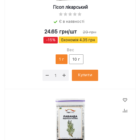
Гісоп лікарський
Є в наявності
24.65
грн
/шт
29
грн
-
15
%
Економія
4.35
грн
Вес
1 г
10 г
Купити