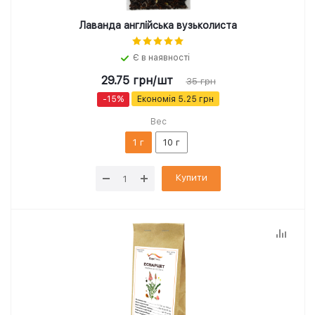
Лаванда англійська вузьколиста
Є в наявності
29.75
грн
/шт
35
грн
-
15
%
Економія
5.25
грн
Вес
1 г
10 г
Купити