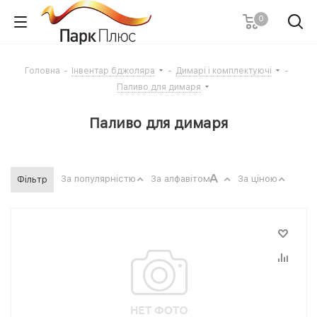
0
Головна
-
Інвентар бджоляра
-
Димарі і комплектуючі
-
Паливо для димаря
Паливо для димаря
За популярністю
За алфавітом
За ціною
Фільтр