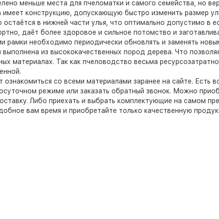
елено меньше места для пчеломатки и самого семейства, но ве
 имеет конструкцию, допускающую быстро изменить размер уль
 остаётся в нижней части улья, что оптимально допустимо в е
ртно, даёт более здоровое и сильное потомство и заготавлив
ми рамки необходимо периодически обновлять и заменять новы
 выполнена из высококачественных пород дерева. Что позволя
ных материалах. Так как пчеловодство весьма ресурсозатратн
енной.
т ознакомиться со всеми материалами заранее на сайте. Есть
лосуточном режиме или заказать обратный звонок. Можно прио
доставку. Либо приехать и выбрать комплектующие на самом пр
удобное вам время и приобретайте только качественную проду