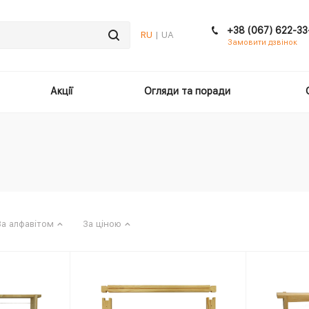
+38 (067) 622-33
RU
| UA
Замовити дзвінок
Акції
Огляди та поради
За алфавітом
За ціною