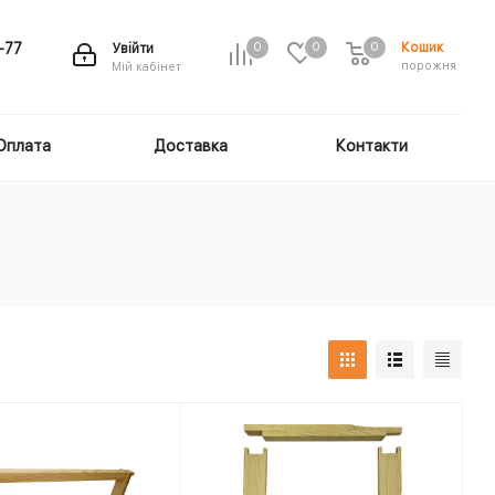
Кошик
-77
Увійти
0
0
0
порожня
Мій кабінет
Оплата
Доставка
Контакти