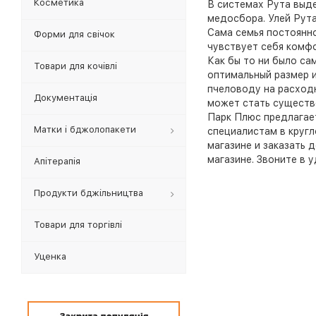
Косметика
В системах Рута выд
медосбора. Улей Рута
Сама семья постоянно
Форми для свічок
чувствует себя комфо
Как бы то ни было са
Товари для кочівлі
оптимальный размер и
пчеловоду на расход
Документація
может стать существ
Парк Плюс предлагае
Матки і бджолопакети
специалистам в круг
магазине и заказать 
магазине. Звоните в 
Апітерапія
Продукти бджільництва
Товари для торгівлі
Уценка