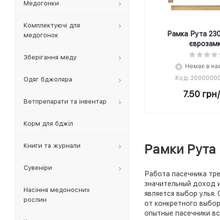
Медогонки
Комплектуючі для
Рамка Рута 230
медогонок
єврозамк
Зберігання меду
Немає в на
Код: 2000000
Одяг бджоляра
7.50
грн
Ветпрепарати та інвентар
Корм для бджіл
Рамки Рута
Книги та журнали
Cувеніри
Работа пасечника тре
значительный доход и
Насіння медоносних
является выбор улья.
рослин
от конкретного выбо
опытные пасечники вс