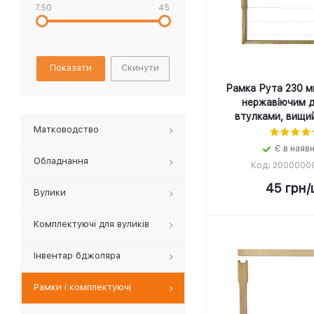
7.50
45
Скинути
Рамка Рута 230 мм
нержавіючим д
втулками, вищи
Матководство
Є в наяв
Обладнання
Код: 2000000
45
грн
/
Вулики
Комплектуючі для вуликів
Інвентар бджоляра
Рамки і комплектуючі