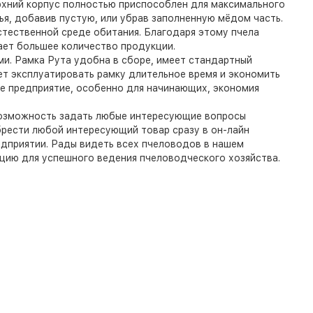
рхний корпус полностью приспособлен для максимального
я, добавив пустую, или убрав заполненную мёдом часть.
стественной среде обитания. Благодаря этому пчела
ает большее количество продукции.
ми. Рамка Рута удобна в сборе, имеет стандартный
ет эксплуатировать рамку длительное время и экономить
ое предприятие, особенно для начинающих, экономия
 возможность задать любые интересующие вопросы
брести любой интересующий товар сразу в он-лайн
едприятии. Рады видеть всех пчеловодов в нашем
кцию для успешного ведения пчеловодческого хозяйства.