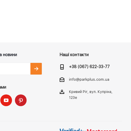
а новини
Наші контакти
+38 (067) 622-33-77
info@parkplus.com.ua
ами
Кривий Ріг, вул. Купріна,
123е