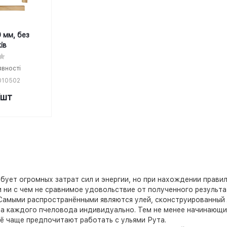
 мм, без
ів
явності
010502
/шт
бует огромных затрат сил и энергии, но при нахождении прави
 ни с чем не сравнимое удовольствие от полученного результа
 Самыми распространёнными являются улей, сконструированный
ра каждого пчеловода индивидуально. Тем не менее начинающи
ё чаще предпочитают работать с ульями Рута.