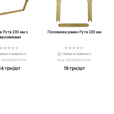
а Рута 230 мм з
Половинка рамки Рута 230 мм
врозамками
емає в наявності
Немає в наявності
: 2000000010519
Код: 2000000010441
14
грн
/шт
19
грн
/шт