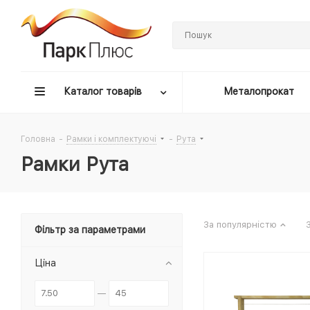
Каталог товарів
Металопрокат
Головна
-
Рамки і комплектуючі
-
Рута
Рамки Рута
За популярністю
Фільтр за параметрами
Ціна