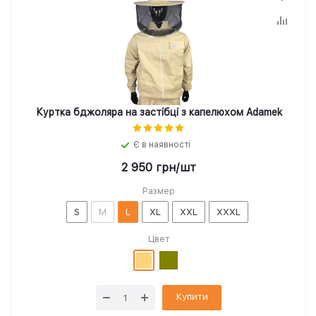
Куртка бджоляра на застібці з капелюхом Adamek
Є в наявності
2 950
грн
/шт
Размер
S
M
L
XL
XXL
XXXL
Цвет
Купити