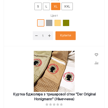
S
L
XL
XXL
Цвет
Купити
Куртка бджоляра з тришарової сітки "Der Original
Honigmann" (Німеччина)