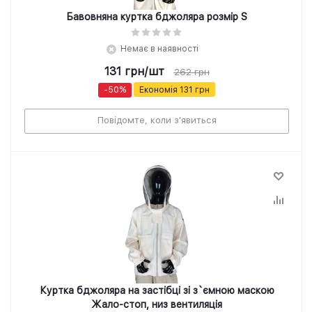
Бавовняна куртка бджоляра розмір S
Немає в наявності
131
грн
/шт
262
грн
-
50
%
Економія
131
грн
Повідомте, коли з'явиться
Куртка бджоляра на застібці зі з`ємною маскою
Жало-стоп, низ вентиляція