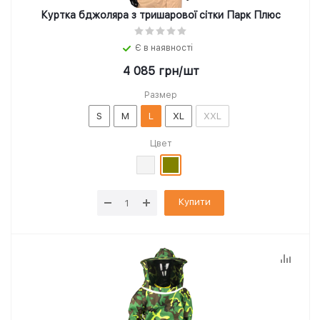
Куртка бджоляра з тришарової сітки Парк Плюс
Є в наявності
4 085
грн
/шт
Размер
S
M
L
XL
XXL
Цвет
Купити