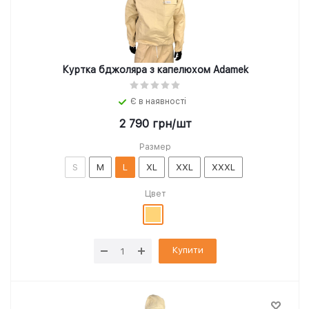
Куртка бджоляра з капелюхом Adamek
Є в наявності
2 790
грн
/шт
Размер
S
M
L
XL
XXL
XXXL
Цвет
Купити