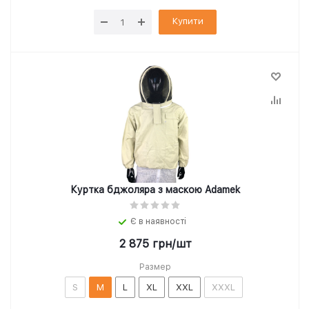
Купити
Куртка бджоляра з маскою Adamek
Є в наявності
2 875
грн
/шт
Размер
S
M
L
XL
XXL
XXXL