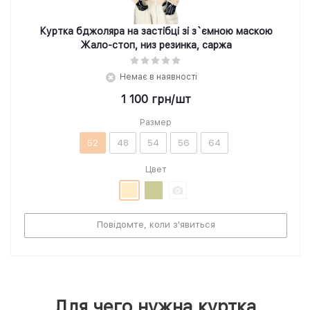
Куртка бджоляра на застібці зі з`ємною маскою
Жало-стоп, низ резинка, саржа
Немає в наявності
1 100
грн
/шт
Размер
52
48
54
56
64
Цвет
Повідомте, коли з'явиться
Для чего нужна куртка