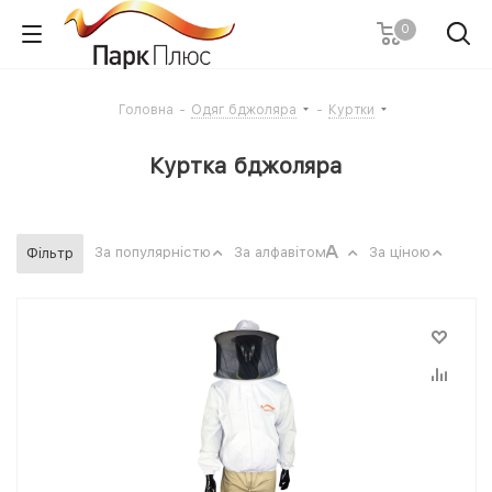
0
Головна
-
Одяг бджоляра
-
Куртки
Куртка бджоляра
За популярністю
За алфавітом
За ціною
Фільтр