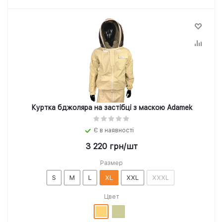
Куртка бджоляра на застібці з маскою Adamek
Є в наявності
3 220
грн
/шт
Размер
S
M
L
XL
XXL
XXXL
Цвет