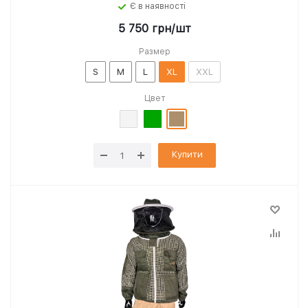
Є в наявності
5 750
грн
/шт
Размер
S
M
L
XL
XXL
Цвет
Купити