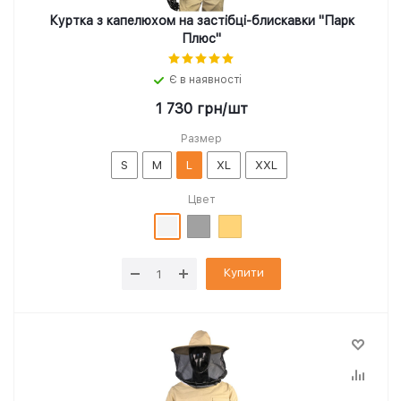
Куртка з капелюхом на застібці-блискавки "Парк
Плюс"
Є в наявності
1 730
грн
/шт
Размер
S
M
L
XL
XXL
Цвет
Купити