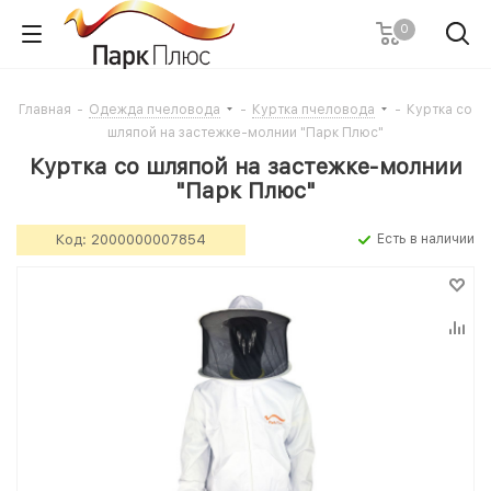
0
Главная
-
Одежда пчеловода
-
Куртка пчеловода
-
Куртка со
шляпой на застежке-молнии "Парк Плюс"
Куртка со шляпой на застежке-молнии
"Парк Плюс"
Код:
2000000007854
Есть в наличии