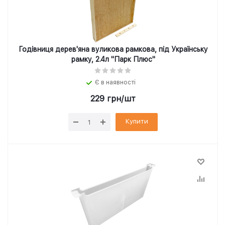
Годівниця дерев'яна вуликова рамкова, під Українську
рамку, 2.4л "Парк Плюс"
Є в наявності
229
грн
/шт
Купити