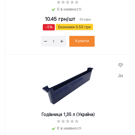
Є в наявності
10.45
грн
/шт
11
грн
-
5
%
Економія
0.55
грн
Купити
Годівниця 1,35 л (Україна)
Є в наявності