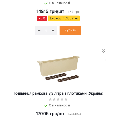
Є в наявності
149.15
грн
/шт
157
грн
-
5
%
Економія
7.85
грн
Купити
Годівниця рамкова 3,3 літра з плотиками (Україна)
Є в наявності
170.05
грн
/шт
179
грн