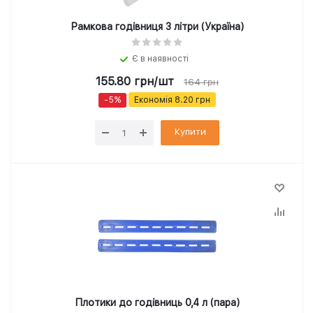
Рамкова годівниця 3 літри (Україна)
Є в наявності
155.80
грн
/шт
164
грн
-
5
%
Економія
8.20
грн
Купити
Плотики до годівниць 0,4 л (пара)