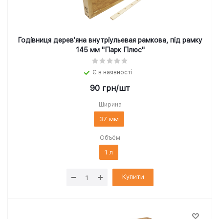
Годівниця дерев'яна внутріульевая рамкова, під рамку
145 мм "Парк Плюс"
Є в наявності
90
грн
/шт
Ширина
37 мм
Объём
1 л
Купити