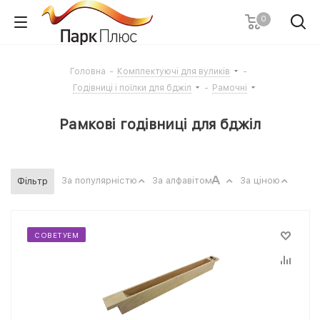
0
Головна
-
Комплектуючі для вуликів
-
Годівниці і поїлки для бджіл
-
Рамочні
Рамкові годівниці для бджіл
За популярністю
За алфавітом
За ціною
Фільтр
СОВЕТУЕМ