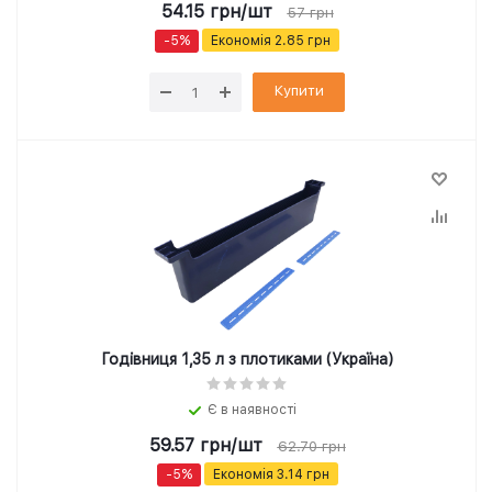
54.15
грн
/шт
57
грн
-
5
%
Економія
2.85
грн
Купити
Годівниця 1,35 л з плотиками (Україна)
Є в наявності
59.57
грн
/шт
62.70
грн
-
5
%
Економія
3.14
грн