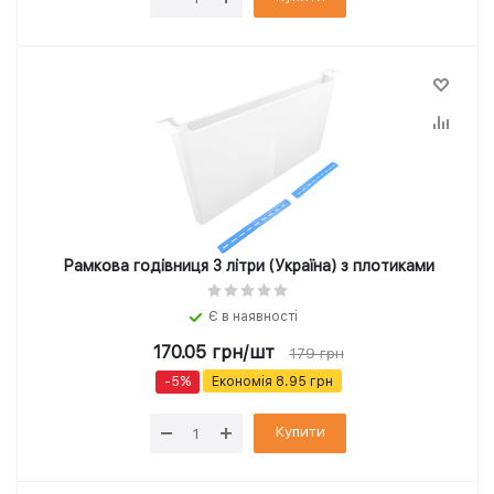
Рамкова годівниця 3 літри (Україна) з плотиками
Є в наявності
170.05
грн
/шт
179
грн
-
5
%
Економія
8.95
грн
Купити