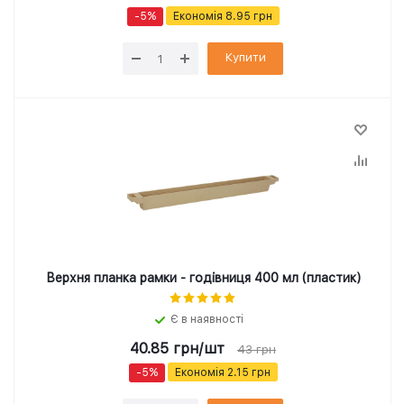
-
5
%
Економія
8.95
грн
Купити
Верхня планка рамки - годівниця 400 мл (пластик)
Є в наявності
40.85
грн
/шт
43
грн
-
5
%
Економія
2.15
грн