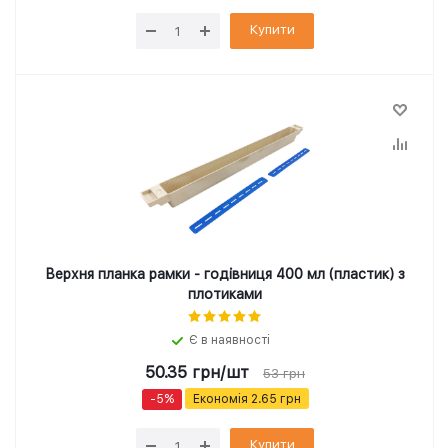
Купити
Верхня планка рамки - годівниця 400 мл (пластик) з
плотиками
Є в наявності
50.35
грн
/шт
53
грн
-
5
%
Економія
2.65
грн
Купити