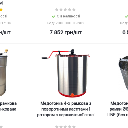
М
ності
Є в наявності
017136
Код: 2000000019802
Код
н
/шт
7 852
грн
/шт
6 
 рамкова
Медогонка 4-х рамкова з
Медогонк
инкована
поворотними касетами і
рамки Ø6
ротором з нержавіючої сталі
LINE (без 