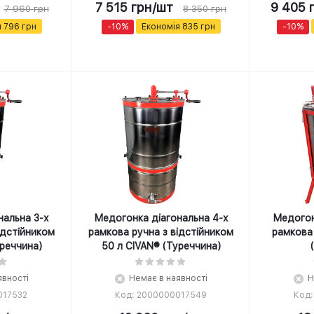
7 515
грн
/шт
9 405
г
7 960
грн
8 350
грн
я
796
грн
-
10
%
Економія
835
грн
-
10
%
нальна 3-х
Медогонка діагональна 4-х
Медогон
ідстійником
рамкова ручна з відстійником
рамкова
уреччина)
50 л CIVAN® (Туреччина)
явності
Немає в наявності
Н
017532
Код: 2000000017549
Код