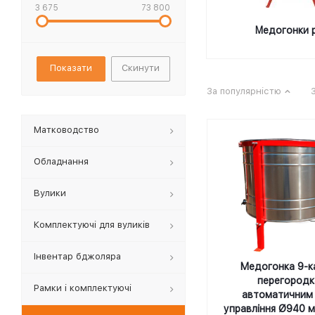
3 675
73 800
Медогонки р
Скинути
За популярністю
Матководство
Обладнання
Вулики
Комплектуючі для вуликів
Інвентар бджоляра
Медогонка 9-к
перегородк
Рамки і комплектуючі
автоматичним
управління Ø940 м