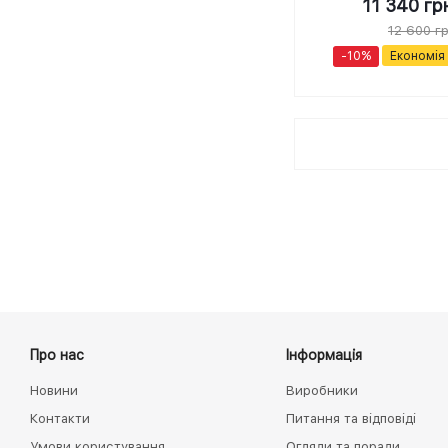
11 340
гр
12 600
г
-
10
%
Економія
Про нас
Інформація
Новини
Виробники
Контакти
Питання та відповіді
Умови користування
Огляди та поради