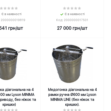
Є в наявності
Є в наявності
: 2000000019819
Код: 2000000017501
541
грн
/шт
27 000
грн
/шт
а діагональна на 4
Медогонка діагональна на 4
00 мм Lyson MINIMA
рамки ручна Ø600 мм Lyson
приводу, без ніжок та
MINIMA LINE (без ніжок та
кришки)
кришки).