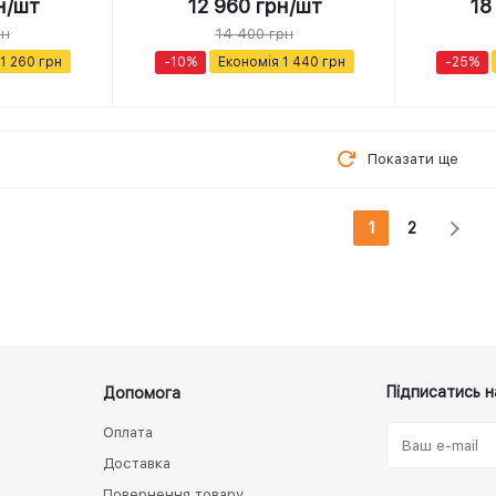
н
/шт
12 960
грн
/шт
18
рн
14 400
грн
1 260
грн
-
10
%
Економія
1 440
грн
-
25
%
Показати ще
1
2
Підписатись н
Допомога
Оплата
Доставка
Повернення товару