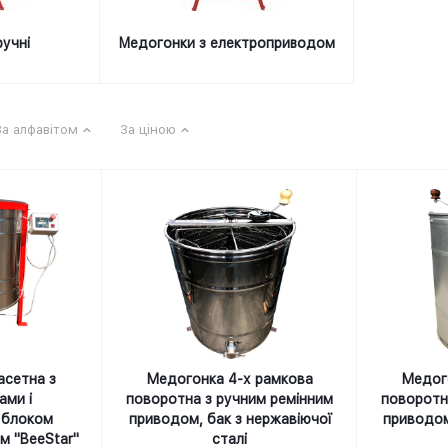
учні
Медогонки з електроприводом
За алфавітом
За ціною
асетна з
Медогонка 4-х рамкова
Медог
ами і
поворотна з ручним ремінним
поворотн
 блоком
приводом, бак з нержавіючої
приводом
м "BeeStar"
сталі