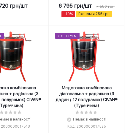
720
грн
/шт
6 795
грн
/шт
7 550
грн
-
10
%
Економія
755
грн
М
СОВЕТУЕМ
онка комбінована
Медогонка комбінована
льна + радіальна (3
діагональна + радіальна (3
9 полурамок) CIVAN®
дадан / 12 полурамок) CIVAN®
(Туреччина)
(Туреччина)
емає в наявності
Немає в наявності
: 2000000017518
Код: 2000000017525