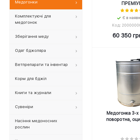
Медогонки
ПРЕМІУ
Комплектуючі для
Є в наяв
медогонок
Код: 2000000
60 350
гр
Зберігання меду
Одяг бджоляра
Ветпрепарати та інвентар
Корм для бджіл
Книги та журнали
Cувеніри
Медогонка 3-х
поворотна, оц
Насіння медоносних
рослин