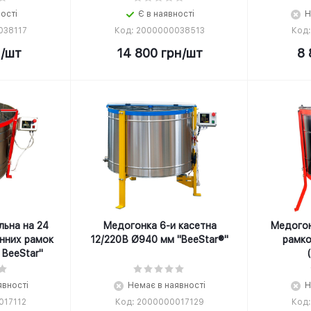
ності
Є в наявності
Н
038117
Код: 2000000038513
Код
н
/шт
14 800
грн
/шт
8 
льна на 24
Медогонка 6-и касетна
Медогон
инних рамок
12/220В Ø940 мм "BeeStar®"
рамко
 BeeStar"
явності
Немає в наявності
Н
017112
Код: 2000000017129
Код