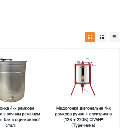
онка 4-х рамкова
Медогонка діагональна 4-х
а з ручним ремінним
рамкова ручна + електрична
, бак з оцинкованої
(12В + 220В) CIVAN®
сталі
(Туреччина)