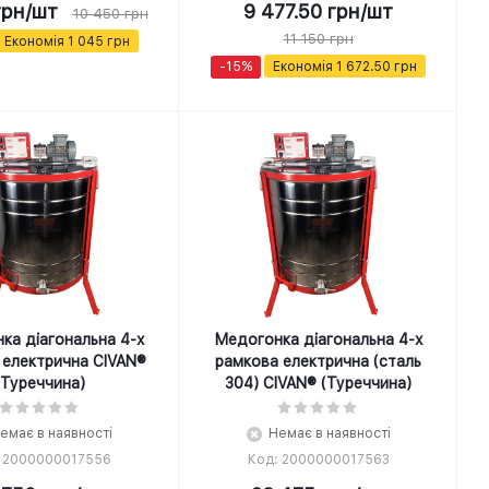
рн
/шт
9 477.50
грн
/шт
10 450
грн
11 150
грн
Економія
1 045
грн
-
15
%
Економія
1 672.50
грн
ка діагональна 4-х
Медогонка діагональна 4-х
 електрична CIVAN®
рамкова електрична (сталь
(Туреччина)
304) CIVAN® (Туреччина)
емає в наявності
Немає в наявності
: 2000000017556
Код: 2000000017563