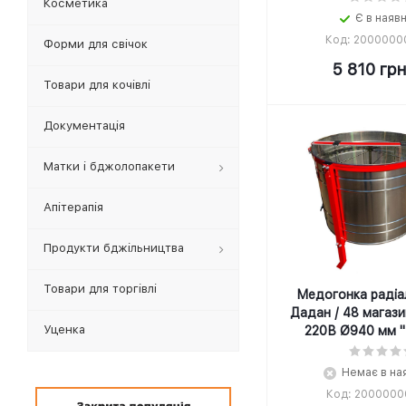
Косметика
Є в наяв
Код: 2000000
Форми для свічок
5 810
гр
Товари для кочівлі
Документація
Матки і бджолопакети
Апітерапія
Продукти бджільництва
Товари для торгівлі
Медогонка радіа
Дадан / 48 магаз
Уценка
220В Ø940 мм "
Немає в на
Код: 2000000