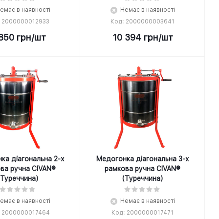
емає в наявності
Немає в наявності
: 2000000012933
Код: 2000000003641
850
грн
/шт
10 394
грн
/шт
ка діагональна 2-х
Медогонка діагональна 3-х
ва ручна CIVAN®
рамкова ручна CIVAN®
(Туреччина)
(Туреччина)
емає в наявності
Немає в наявності
: 2000000017464
Код: 2000000017471