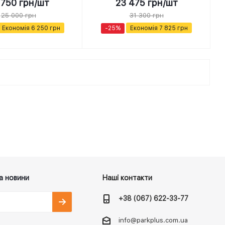
 750
грн
/шт
23 475
грн
/шт
25 000
грн
31 300
грн
Економія
6 250
грн
-
25
%
Економія
7 825
грн
а новини
Наші контакти
+38 (067) 622-33-77
info@parkplus.com.ua