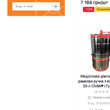
7 164
грн
/шт
-
10
%
Економі
Медогонка діаго
рамкова ручна з в
50 л CIVAN® (Т
Немає в на
Код: 2000000