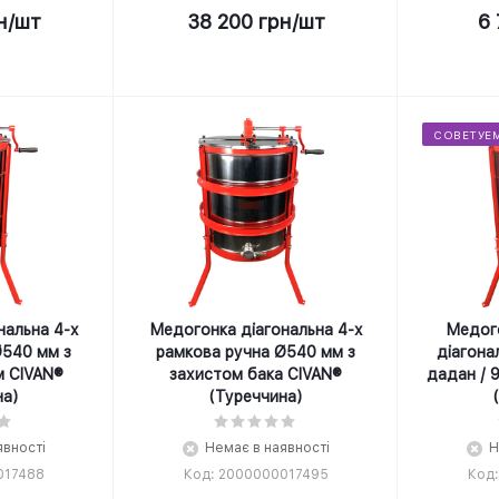
н
/шт
38 200
грн
/шт
6 
СОВЕТУЕ
нальна 4-х
Медогонка діагональна 4-х
Медог
Ø540 мм з
рамкова ручна Ø540 мм з
діагона
м CIVAN®
захистом бака CIVAN®
дадан / 
на)
(Туреччина)
явності
Немає в наявності
Н
017488
Код: 2000000017495
Код