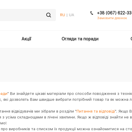
+38 (067) 622-33
RU
| UA
Замовити дзвінок
Акції
Огляди та поради
ради
" Ви знайдете цікаві матеріали про способи поводження з техні
х, які дозволять Вам швидше вибрати потрібний товар та як можна 
тання відвідувачів ми зібрали в розділи "
Питання та відповіді
". Якщо 
 з усіма складнощами в лічені хвилини. Якщо ж відповіді знайти не 
імо!
 про виробників та списком їх продукції можна ознайомитися на стор