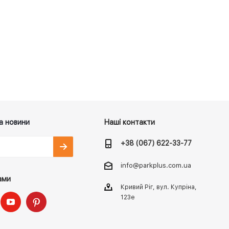
а новини
Наші контакти
+38 (067) 622-33-77
info@parkplus.com.ua
ами
Кривий Ріг, вул. Купріна,
123е