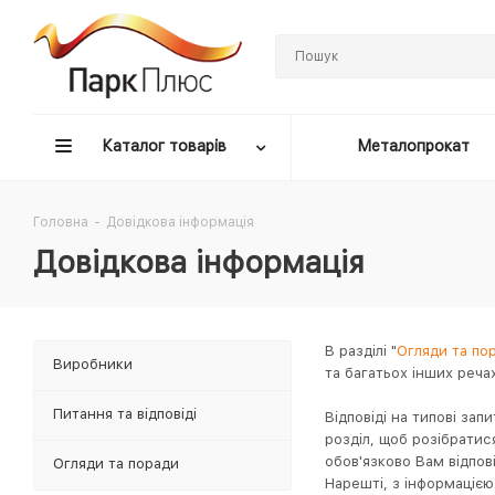
Каталог товарів
Металопрокат
Головна
-
Довідкова інформація
Довідкова інформація
В разділі "
Огляди та по
Виробники
та багатьох інших реча
Питання та відповіді
Відповіді на типові запи
розділ, щоб розібратися
обов'язково Вам відпов
Огляди та поради
Нарешті, з інформацією