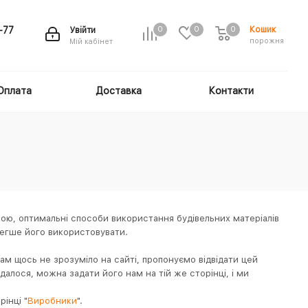
Кошик
-77
Увійти
0
0
0
порожня
Мій кабінет
Оплата
Доставка
Контакти
кою, оптимальні способи використання будівельних матеріалів
легше його використовувати.
Вам щось не зрозуміло на сайті, пропонуємо відвідати цей
вдалося, можна задати його нам на тій же сторінці, і ми
інці "
Виробники
".