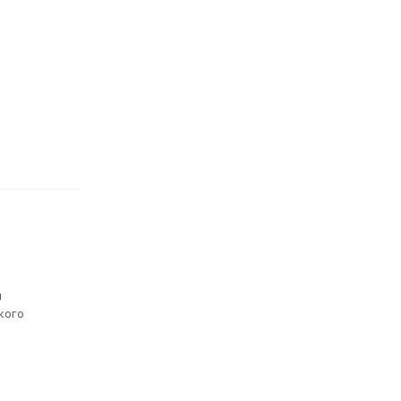
м
кого