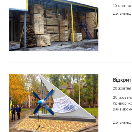
10 жовтня
Детальніш
Відкрит
28 жовтня
28 жовтня
Криворіжж
райвиконк
Детальніш