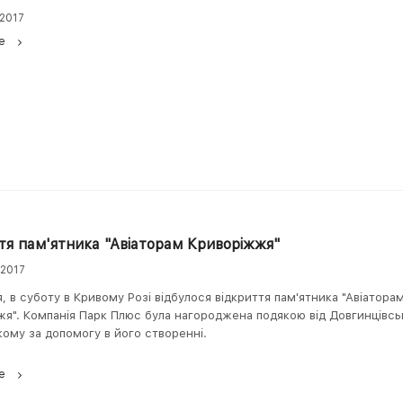
 2017
е
тя пам'ятника "Авіаторам Криворіжжя"
 2017
, в суботу в Кривому Розі відбулося відкриття пам'ятника "Авіатора
я". Компанія Парк Плюс була нагороджена подякою від Довгинцівсь
ому за допомогу в його створенні.
е