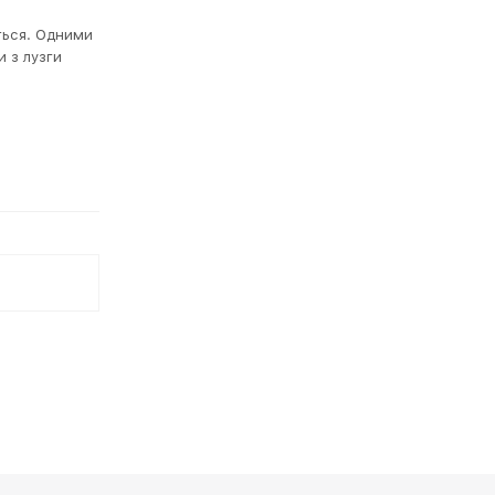
ться. Одними
и з лузги