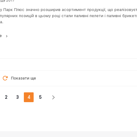
ада 2017
у Парк Плюс значно розширив асортимент продукції, що реалізовує
пулярних позицій в цьому році стали паливні пелети і паливні брикет
а.
е
Показати ще
2
3
4
5