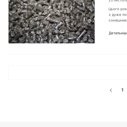
25 листоп
Цього рок
з дуже по
соняшник
Детальніш
1