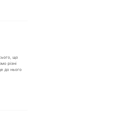
сього, що
мо різні
е до нього