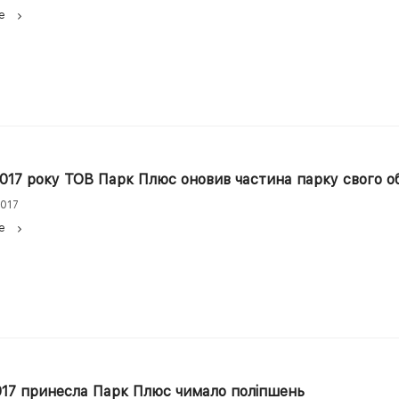
е
2017 року ТОВ Парк Плюс оновив частина парку свого о
2017
е
017 принесла Парк Плюс чимало поліпшень