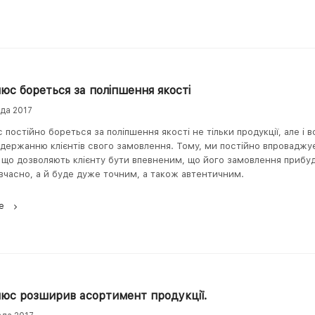
юс бореться за поліпшення якості
ада 2017
 постійно бореться за поліпшення якості не тільки продукції, але і в
держанню клієнтів свого замовлення. Тому, ми постійно впроваджує
що дозволяють клієнту бути впевненим, що його замовлення прибуд
 вчасно, а й буде дуже точним, а також автентичним.
е
юс розширив асортимент продукції.