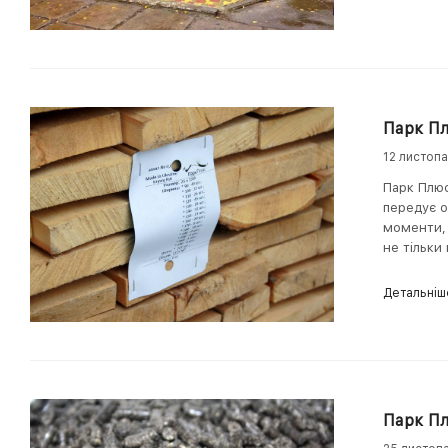
Парк Пл
12 листоп
Парк Плюс
передує о
моменти, 
не тільки
Детальніш
Парк Пл