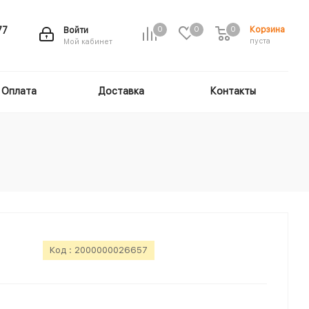
Корзина
77
Войти
0
0
0
пуста
Мой кабинет
Оплата
Доставка
Контакты
Код :
2000000026657