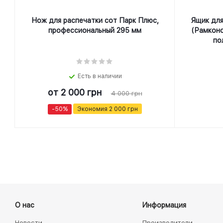
Нож для распечатки сот Парк Плюс,
Ящик для
профеcсиональный 295 мм
(Рамконо
по
Есть в наличии
от
2 000 грн
4 000 грн
-50%
Экономия
2 000 грн
О нас
Информация
Новости
Производители