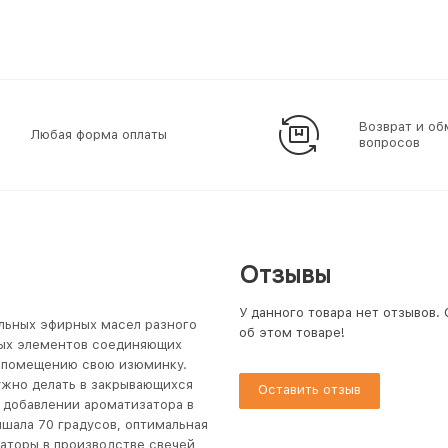
Возврат и об
Любая форма оплаты
вопросов
Отзывы
У данного товара нет отзывов.
льных эфирных масел разного
об этом товаре!
ных элементов соединяющих
т помещению свою изюминку.
жно делать в закрывающихся
Оставить отзыв
и добавлении ароматизатора в
шала 70 градусов, оптимальная
заторы в производстве свечей