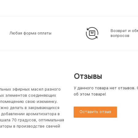
Возврат и об
Любая форма оплаты
вопросов
Отзывы
У данного товара нет отзывов.
льных эфирных масел разного
об этом товаре!
ных элементов соединяющих
т помещению свою изюминку.
жно делать в закрывающихся
Оставить отзыв
и добавлении ароматизатора в
шала 70 градусов, оптимальная
заторы в производстве свечей