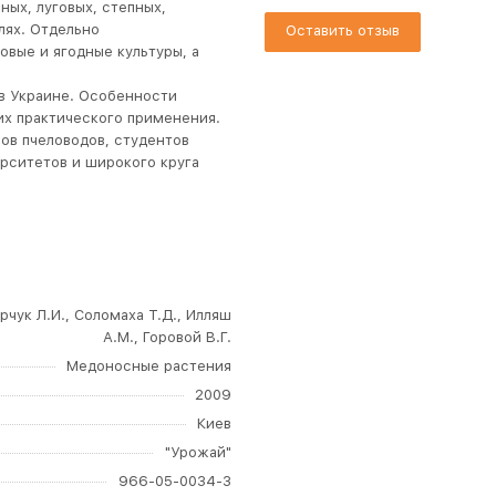
ых, луговых, степных,
лях. Отдельно
Оставить отзыв
вые и ягодные культуры, а
в Украине. Особенности
их практического применения.
ов пчеловодов, студентов
ерситетов и широкого круга
рчук Л.И., Соломаха Т.Д., Илляш
А.М., Горовой В.Г.
Медоносные растения
2009
Киев
"Урожай"
966-05-0034-3