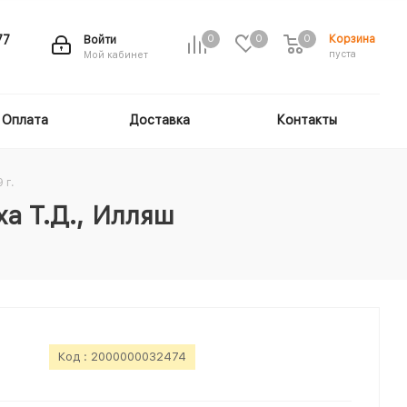
Корзина
77
Войти
0
0
0
пуста
Мой кабинет
Оплата
Доставка
Контакты
 г.
ха Т.Д., Илляш
Код :
2000000032474