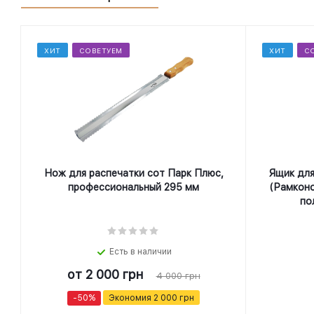
ХИТ
СОВЕТУЕМ
ХИТ
С
Нож для распечатки сот Парк Плюс,
Ящик для
профеcсиональный 295 мм
(Рамконо
по
Есть в наличии
от
2 000 грн
4 000 грн
-50%
Экономия
2 000 грн