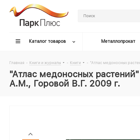
Каталог товаров
Металлопрокат
Главная
-
Книги и журналы
-
Книги
-
"Атлас медоносных растени
"Атлас медоносных растений" 
А.М., Горовой В.Г. 2009 г.