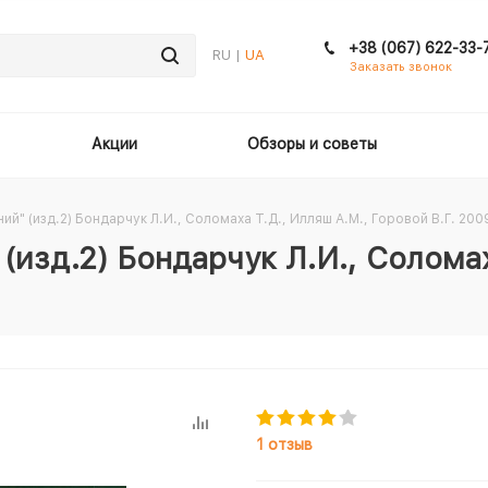
+38 (067) 622-33-
RU |
UA
Заказать звонок
Акции
Обзоры и советы
й" (изд.2) Бондарчук Л.И., Соломаха Т.Д., Илляш А.М., Горовой В.Г. 2009
(изд.2) Бондарчук Л.И., Солома
1 отзыв