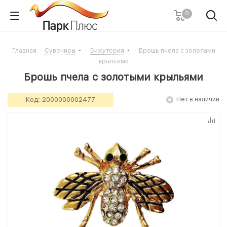
0
Главная
-
Сувениры
-
Бижутерия
-
Брошь пчела с золотыми
крыльями
Брошь пчела с золотыми крыльями
Код:
2000000002477
Нет в наличии