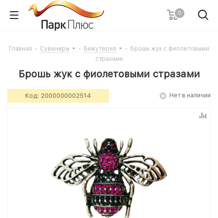
0
Главная
-
Сувениры
-
Бижутерия
-
Брошь жук с фиолетовыми
стразами
Брошь жук с фиолетовыми стразами
Код:
2000000002514
Нет в наличии