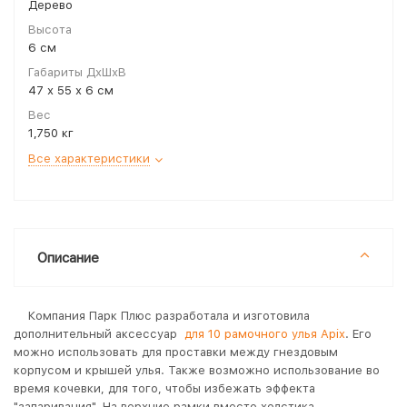
Дерево
Высота
6 см
Габариты ДхШхВ
47 х 55 х 6 см
Вес
1,750 кг
Все характеристики
Описание
Компания Парк Плюс разработала и изготовила
дополнительный аксессуар
для 10 рамочного улья Apix
. Его
можно использовать для проставки между гнездовым
корпусом и крышей улья. Также возможно использование во
время кочевки, для того, чтобы избежать эффекта
"запаривания". На верхние рамки вместо холстика