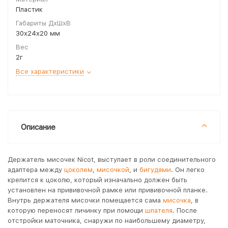
Пластик
Габариты ДхШхВ
30x24x20 мм
Вес
2г
Все характеристики
Описание
Держатель мисочек Nicot, выступает в роли соединительного
адаптера между
цоколем
,
мисочкой
, и
бигудями
. Он легко
крепится к цоколю, который изначально должен быть
установлен на прививочной рамке или прививочной планке.
Внутрь держателя мисочки помещается сама
мисочка
, в
которую переносят личинку при помощи
шпателя
. После
отстройки маточника, снаружи по наибольшему диаметру,