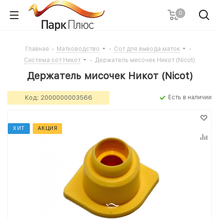
0
Главная
-
Матководство
-
Сот для вывода маток
-
Система сот Никот
-
Держатель мисочек Никот (Nicot)
Держатель мисочек Никот (Nicot)
Код:
2000000003566
Есть в наличии
ХИТ
АКЦИЯ