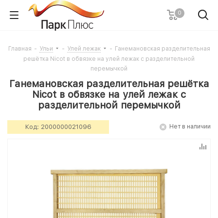
0
Главная
-
Ульи
-
Улей лежак
-
Ганемановская разделительная
решётка Nicot в обвязке на улей лежак с разделительной
перемычкой
Ганемановская разделительная решётка
Nicot в обвязке на улей лежак с
разделительной перемычкой
Код:
2000000021096
Нет в наличии