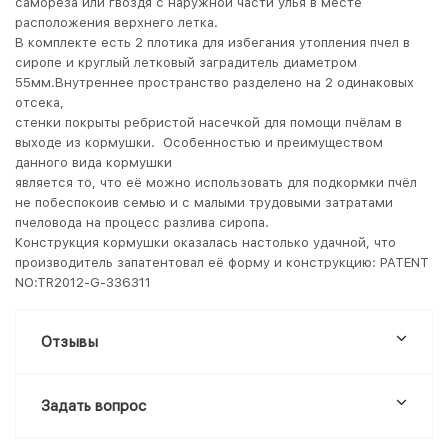
самореза или гвоздя с наружной части улья в месте
расположения верхнего летка.
В комплекте есть 2 плотика для избегания утопления пчел в
сиропе и круглый летковый заградитель диаметром
55мм.Внутреннее пространство разделено на 2 одинаковых
отсека,
стенки покрыты ребристой насечкой для помощи пчёлам в
выходе из кормушки. Особенностью и преимуществом
данного вида кормушки
является то, что её можно использовать для подкормки пчёл
не побеспокоив семью и с малыми трудовыми затратами
пчеловода на процесс разлива сиропа.
Конструкция кормушки оказалась настолько удачной, что
производитель запатентовал её форму и конструкцию: PATENT
NO:TR2012-G-336311
Отзывы
Задать вопрос