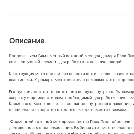
Описание
Представляем Вам сменный кожаный мех для дымаря Парк Пл
комплектующий элемент для работы каждого пчеловода!
Конструкция меха состоит из полоски кожи высокого качеств
пластинами. К дымарю мех крепится с помощью 4-х саморезо
Его функция состоит в нагнетании воздуха внутрь колбы дыма
заправку и произвести дым, необходимый для работы с пчелам
Кроме того, мех отвечает за создание внутреннего давления,
специальное отверстие в крышке выходят вместе с дымом.
Фирменный кожаный мех производства Парк Плюс обеспечива
долговечность в использовании. Выбирая этот мех, пчеловод 
дымаря и обеспечивает его комфортное и эффективное исполь