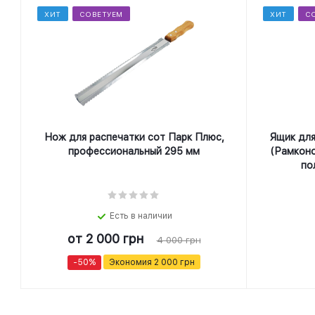
ХИТ
СОВЕТУЕМ
ХИТ
С
Нож для распечатки сот Парк Плюс,
Ящик для
профеcсиональный 295 мм
(Рамконо
по
Есть в наличии
от
2 000 грн
4 000 грн
-50%
Экономия
2 000 грн