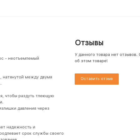
Отзывы
У данного товара нет отзывов.
юс - неотъемлемый
об этом товаре!
а, натянутой между двумя
Оставить отзыв
в.
ря, чтобы раздуть тлеющую
и.
 излишки давления через
ет надежность и
продлевает срок службы своего
зование.