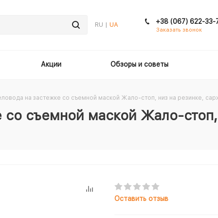
+38 (067) 622-33-
RU |
UA
Заказать звонок
Акции
Обзоры и советы
еловода на застежке со съемной маской Жало-стоп, низ на резинке, сар
е со съемной маской Жало-стоп,
Оставить отзыв