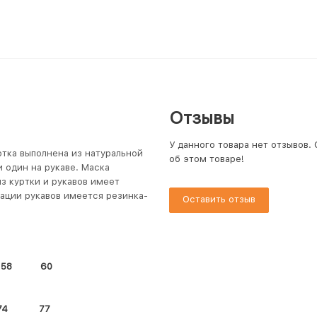
Отзывы
У данного товара нет отзывов.
ртка выполнена из натуральной
об этом товаре!
 один на рукаве. Маска
из куртки и рукавов имеет
сации рукавов имеется резинка-
Оставить отзыв
8 60
74 77