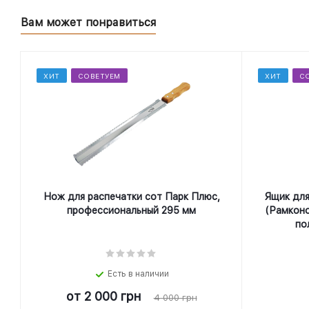
Вам может понравиться
ХИТ
СОВЕТУЕМ
ХИТ
С
Нож для распечатки сот Парк Плюс,
Ящик для
профеcсиональный 295 мм
(Рамконо
по
Есть в наличии
от
2 000 грн
4 000 грн