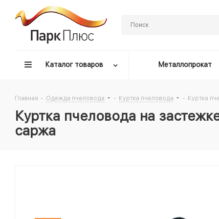
Каталог товаров
Металлопрокат
Главная
-
Одежда пчеловода
-
Куртка пчеловода
-
Куртка пч
Куртка пчеловода на застежк
саржа