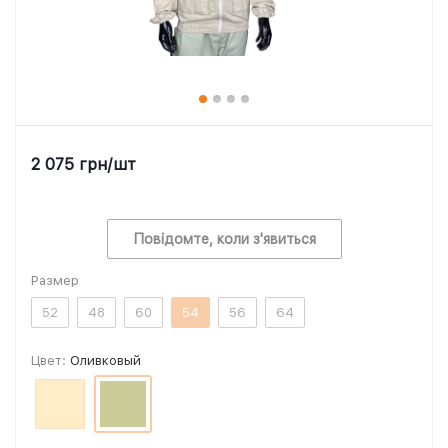
2 075
грн
/шт
Повідомте, коли з'явиться
Размер
52
48
60
54
56
64
Цвет:
Оливковый