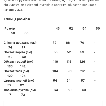
куртки та рукавів має щільні резинки, щоб бджола не пролізла
під куртку. Для фіксації рукавів є резинка-фіксатор великого
пальця руки.
Таблиця розмірів
Розмір 48 52 54 56
58 60
Спільна довжина (см) 72 68 70 -
74 77
Обхват воріта (см) 50 52 53 -
60 60
Обхват грудей (см) 116 118 126 -
138 142
Обхват талії (см) 104 98 112 -
120 124
Ширина плечей (см) 54 54 57 -
59 62
Довжина рукава (см) 64 60 63 -
71 73