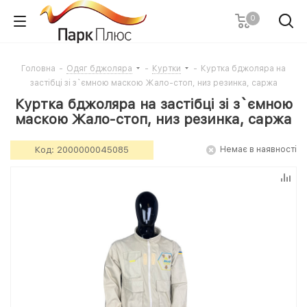
0
Головна
-
Одяг бджоляра
-
Куртки
-
Куртка бджоляра на
застібці зі з`ємною маскою Жало-стоп, низ резинка, саржа
Куртка бджоляра на застібці зі з`ємною
маскою Жало-стоп, низ резинка, саржа
Код:
2000000045085
Немає в наявності