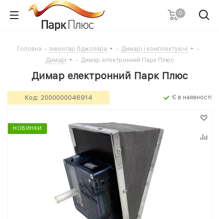
0
Головна
-
Інвентар бджоляра
-
Димарі і комплектуючі
-
Димарі
-
Димар електронний Парк Плюс
Димар електронний Парк Плюс
Код:
2000000046914
Є в наявності
НОВИНКИ