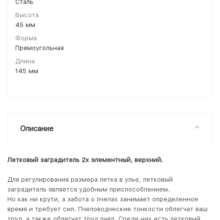
Сталь
Высота
45 мм
Форма
Прямоугольная
Длина
145 мм
Описание
Летковый заградитель 2х элементный, верхний.
Для регулирования размера летка в улье, летковый
заградитель является удобным приспособлением.
Но как ни крути, а забота о пчелах занимает определенное
время и требует сил. Пчеловодческие тонкости облегчат ваш
труд, а также облегчат труд пчел. Среди них есть летковый