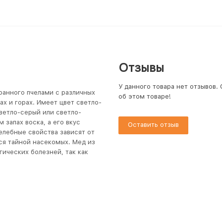
Отзывы
У данного товара нет отзывов.
бранного пчелами с различных
об этом товаре!
нах и горах. Имеет цвет светло-
ветло-серый или светло-
запах воска, а его вкус
Оставить отзыв
елебные свойства зависят от
тся тайной насекомых. Мед из
ических болезней, так как