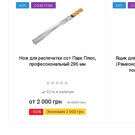
ХИТ
СОВЕТУЕМ
ХИТ
С
Нож для распечатки сот Парк Плюс,
Ящик для
профеcсиональный 295 мм
(Рамконо
по
Есть в наличии
от
2 000 грн
4 000 грн
-50%
Экономия
2 000 грн