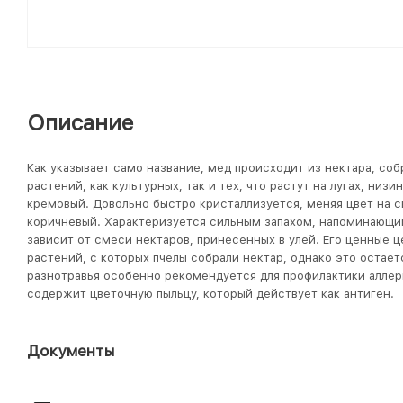
Описание
Как указывает само название, мед происходит из нектара, со
растений, как культурных, так и тех, что растут на лугах, низи
кремовый. Довольно быстро кристаллизуется, меняя цвет на с
коричневый. Характеризуется сильным запахом, напоминающим 
зависит от смеси нектаров, принесенных в улей. Его ценные ц
растений, с которых пчелы собрали нектар, однако это остае
разнотравья особенно рекомендуется для профилактики аллерг
содержит цветочную пыльцу, который действует как антиген.
Документы