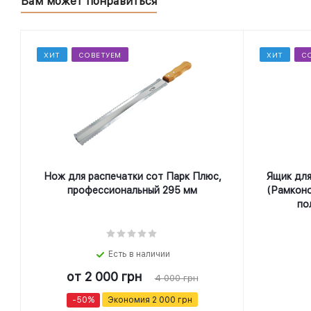
Вам может понравиться
ХИТ
СОВЕТУЕМ
ХИТ
С
Нож для распечатки сот Парк Плюс,
Ящик для
профеcсиональный 295 мм
(Рамконо
по
Есть в наличии
от
2 000 грн
4 000 грн
-50%
Экономия
2 000 грн