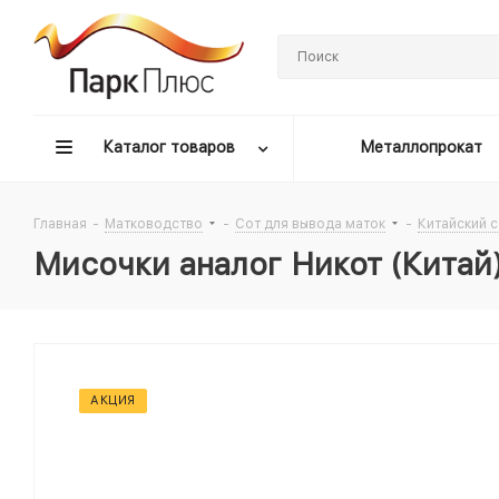
Каталог товаров
Металлопрокат
Главная
-
Матководство
-
Сот для вывода маток
-
Китайский с
Мисочки аналог Никот (Китай
АКЦИЯ