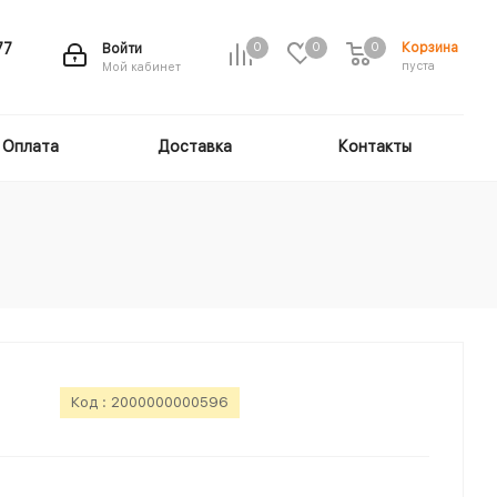
Корзина
77
Войти
0
0
0
пуста
Мой кабинет
Оплата
Доставка
Контакты
Код :
2000000000596