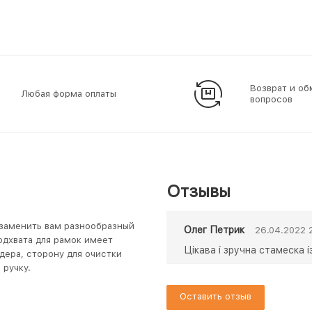
Возврат и об
Любая форма оплаты
вопросов
Отзывы
заменить вам разнообразный
Олег Петрик
26.04.2022 
одхвата для рамок имеет
Цікава і зручна стамеска 
дера, сторону для очистки
ручку.
Оставить отзыв