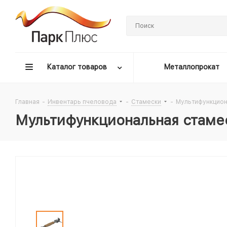
Каталог товаров
Металлопрокат
Главная
-
Инвентарь пчеловода
-
Стамески
-
Мультифункцион
Мультифункциональная стамес