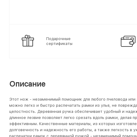
Подарочные
сертификаты
Описание
Этот нож - незаменимый помощник для любого пчеловода или
можно легко и быстро распечатать рамки из улья, не поврежда
целостность. Деревянная ручка обеспечивает удобный и наде
длинное лезвие позволяет легко срезать вдоль рамки, делая 
эффективным. Качественные материалы, из которых изготовле
долговечность и надежность его работы, а также легкость в 
распечатки рамок с деревянной ручкой - незаменимый помощн