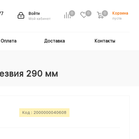
Корзина
77
Войти
0
0
0
пуста
Мой кабинет
Оплата
Доставка
Контакты
лезвия 290 мм
Код :
2000000040608