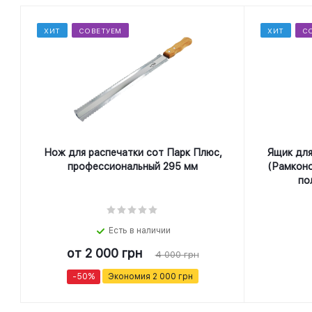
ХИТ
СОВЕТУЕМ
ХИТ
С
Нож для распечатки сот Парк Плюс,
Ящик для
профеcсиональный 295 мм
(Рамконо
по
Есть в наличии
от
2 000 грн
4 000 грн
-50%
Экономия
2 000 грн