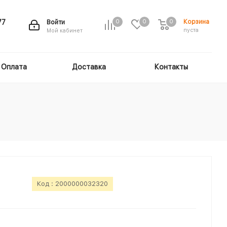
Корзина
77
Войти
0
0
0
пуста
Мой кабинет
Оплата
Доставка
Контакты
Код :
2000000032320