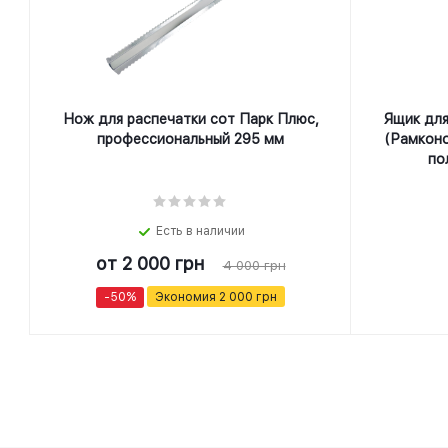
Нож для распечатки сот Парк Плюс,
Ящик для
профеcсиональный 295 мм
(Рамконо
по
Есть в наличии
от
2 000 грн
4 000 грн
-50%
Экономия
2 000 грн