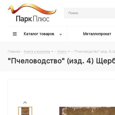
Каталог товаров
Металлопрокат
Главная
-
Книги и журналы
-
Книги
-
"Пчеловодство" (изд. 4) Щ
"Пчеловодство" (изд. 4) Щерби