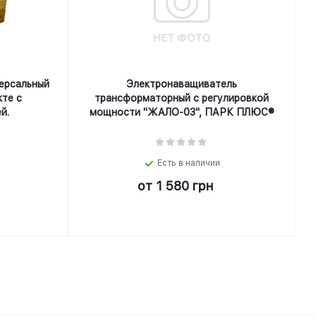
ерсальный
Электронаващиватель
кте с
трансформаторный с регулировкой
й.
мощности "ЖАЛО-03", ПАРК ПЛЮС®
Есть в наличии
от
1 580 грн