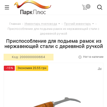
0
Главная
-
Инвентарь пчеловода
-
Прочий инвентарь
-
Приспособление для подьема рамок из нержавеющей стали с
деревяной ручкой
Приспособление для подьема рамок из
нержавеющей стали с деревяной ручкой
Код:
2000000000664
Нет в наличии
-
15
%
Экономия
20.55
грн