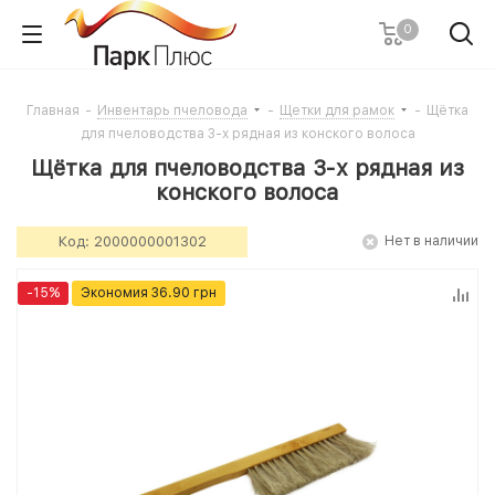
0
Главная
-
Инвентарь пчеловода
-
Щетки для рамок
-
Щётка
для пчеловодства 3-х рядная из конского волоса
Щётка для пчеловодства 3-х рядная из
конского волоса
Код:
2000000001302
Нет в наличии
-
15
%
Экономия
36.90
грн