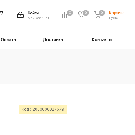
Корзина
77
Войти
0
0
0
пуста
Мой кабинет
Оплата
Доставка
Контакты
Код :
2000000027579