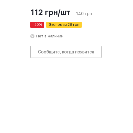
112
грн
/шт
140
грн
-
20
%
Экономия
28
грн
Нет в наличии
Сообщите, когда появится