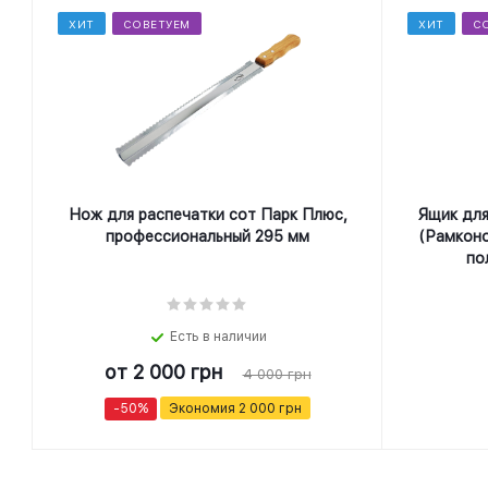
ХИТ
СОВЕТУЕМ
ХИТ
С
Нож для распечатки сот Парк Плюс,
Ящик для
профеcсиональный 295 мм
(Рамконо
по
Есть в наличии
от
2 000 грн
4 000 грн
-50%
Экономия
2 000 грн