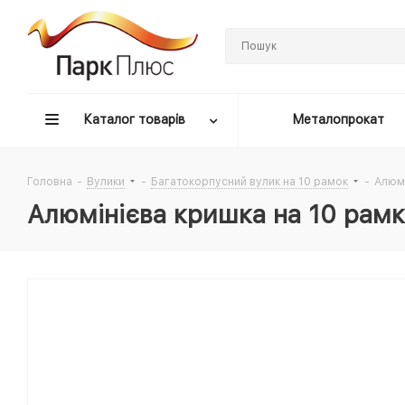
Каталог товарів
Металопрокат
Головна
-
Вулики
-
Багатокорпусний вулик на 10 рамок
-
Алюмі
Алюмінієва кришка на 10 рам