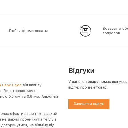
Возврат и об
Любая форма оплаты
вопросов
Відгуки
У даного товару немає відгуків
а Парк Плюс
від впливу
відгук про цей товар!
с. Виготовляється на
ною 0.5 мм та 0.8 мм. Алюміній
Залишити відгук
воляє ефективніше ніж гладкий
і не даючи проникнути теплу в
доторкнутися, на відміну від