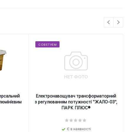
СОВЕТУЕМ
ерсальний
Електронавощувач трансформаторний
люмінієвим
з регулюванням потужності "ЖАЛО-03",
ПАРК ПЛЮС®
Є в наявності