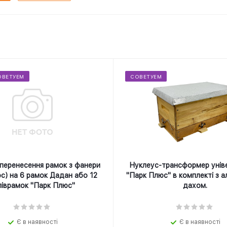
ОВЕТУЕМ
СОВЕТУЕМ
перенесення рамок з фанери
Нуклеус-трансформер унів
с) на 6 рамок Дадан або 12
"Парк Плюс" в комплекті з а
піврамок "Парк Плюс"
дахом.
Є в наявності
Є в наявності