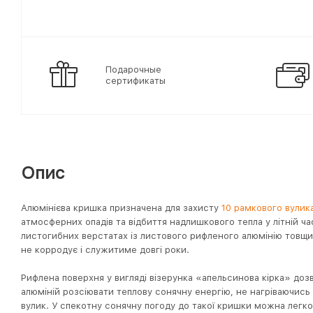
Подарочные
сертификаты
Опис
Алюмінієва кришка призначена для захисту
10 рамкового вулик
атмосферних опадів та відбиття надлишкового тепла у літній ча
листогибних верстатах із листового рифленого алюмінію товщи
не корродує і служитиме довгі роки.
Рифлена поверхня у вигляді візерунка «апельсинова кірка» доз
алюміній розсіювати теплову сонячну енергію, не нагріваючись 
вулик. У спекотну сонячну погоду до такої кришки можна легко 