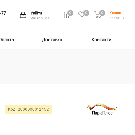
Кошик
-77
Увійти
0
0
0
порожня
Мій кабінет
Оплата
Доставка
Контакти
Код:
2000000012452