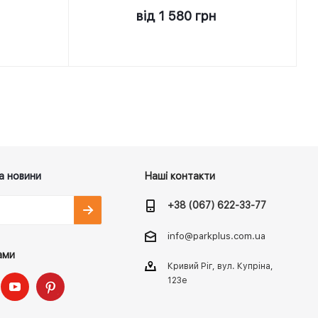
від
1 580 грн
а новини
Наші контакти
+38 (067) 622-33-77
info@parkplus.com.ua
ами
Кривий Ріг, вул. Купріна,
123е