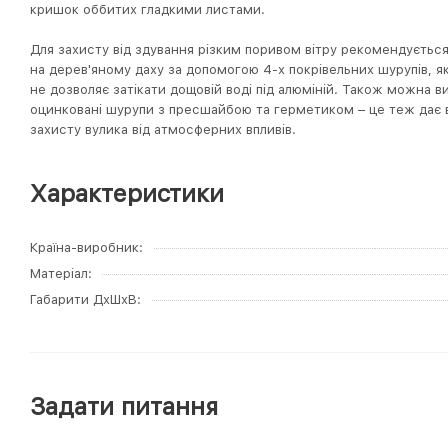
кришок оббитих гладкими листами.
Для захисту від здування різким поривом вітру рекомендується
на дерев'яному даху за допомогою 4-х покрівельних шурупів, я
не дозволяє затікати дощовій воді під алюміній. Також можна 
оцинковані шурупи з пресшайбою та герметиком – це теж дає в
захисту вулика від атмосферних впливів.
Характеристики
Країна-виробник
Матеріал
Габарити ДхШхВ
Задати питання