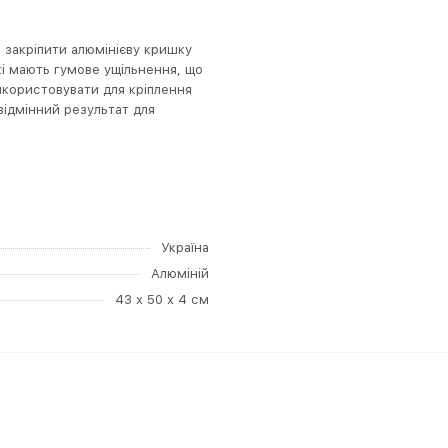
 закріпити алюмінієву кришку
кі мають гумове ущільнення, що
використовувати для кріплення
ідмінний результат для
Україна
Алюміній
43 х 50 х 4 см