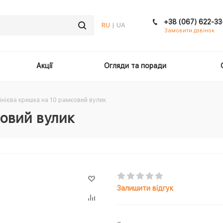
+38 (067) 622-33
RU
| UA
Замовити дзвінок
Акції
Огляди та поради
нієва кришка на 10 рамковий вулик
ковий вулик
Залишити відгук