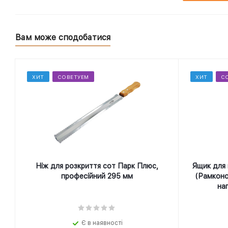
Вам може сподобатися
ХИТ
СОВЕТУЕМ
ХИТ
С
Ніж для розкриття сот Парк Плюс,
Ящик для 
професійний 295 мм
(Рамконо
на
Є в наявності