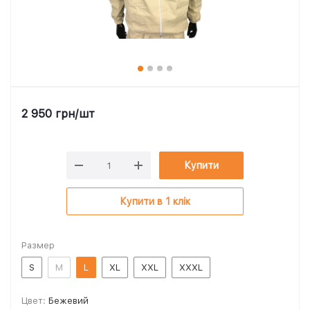
2 950
грн
/шт
Купити
Купити в 1 клік
Размер
S
M
L
XL
XXL
XXXL
Цвет:
Бежевий