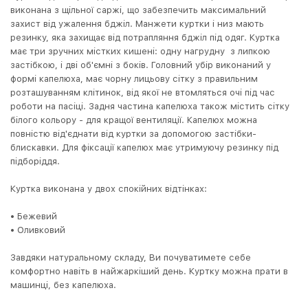
виконана з щільної саржі, що забезпечить максимальний
захист від ужалення бджіл. Манжети куртки і низ мають
резинку, яка захищає від потрапляння бджіл під одяг. Куртка
має три зручних містких кишені: одну нагрудну з липкою
застібкою, і дві об'ємні з боків. Головний убір виконаний у
формі капелюха, має чорну лицьову сітку з правильним
розташуванням клітинок, від якої не втомляться очі під час
роботи на пасіці. Задня частина капелюха також містить сітку
білого кольору - для кращої вентиляції. Капелюх можна
повністю від'єднати від куртки за допомогою застібки-
блискавки. Для фіксації капелюх має утримуючу резинку під
підборіддя.
Куртка виконана у двох спокійних відтінках:
• Бежевий
• Оливковий
Завдяки натуральному складу, Ви почуватимете себе
комфортно навіть в найжаркіший день. Куртку можна прати в
машинці, без капелюха.