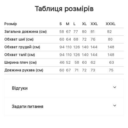
Таблиця розмірів
Розмір
S
M
L
XL
XXL
XXXL
Загальна довжина (см)
58
67
77
80
81 82
Обхват шиї (см)
60
64
68
72
76 80
Обхват грудей (см)
94
110
126
140
144 148
Обхват талії (см)
94
110
126
140
144 148
Ширина плеч (см)
46
52
58
60
62 63
Довжина рукава (см)
60
67
71
72
73 75
Відгуки
Задати питання