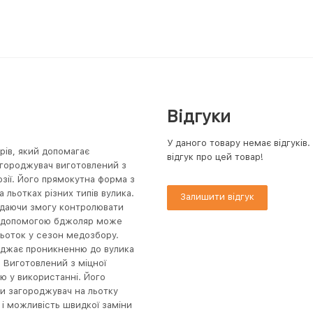
Відгуки
У даного товару немає відгуків
рів, який допомагає
відгук про цей товар!
загороджувач виготовлений з
розії. Його прямокутна форма з
льотках різних типів вулика.
Залишити відгук
, даючи змогу контролювати
ого допомогою бджоляр може
 льоток у сезон медозбору.
оджає проникненню до вулика
. Виготовлений з міцної
тю у використанні. Його
и загороджувач на льотку
 і можливість швидкої заміни