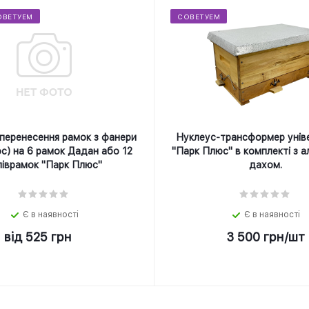
ОВЕТУЕМ
СОВЕТУЕМ
перенесення рамок з фанери
Нуклеус-трансформер унів
с) на 6 рамок Дадан або 12
"Парк Плюс" в комплекті з а
піврамок "Парк Плюс"
дахом.
Є в наявності
Є в наявності
від
525 грн
3 500
грн
/шт