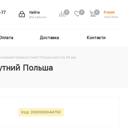
Кошик
-77
Увійти
0
0
0
порожня
Мій кабінет
Оплата
Доставка
Контакти
нкований прямокутний Польша висота 28 мм
утний Польша
Код:
2000000044750