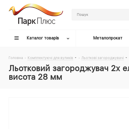
Каталог товарів
Металопрокат
Головна
-
Комплектуючі для вуликів
-
Льоткові загороджувачі
Льотковий загороджувач 2х 
висота 28 мм