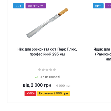
ХИТ
СОВЕТУЕМ
ХИТ
С
Ніж для розкриття сот Парк Плюс,
Ящик для 
професійний 295 мм
(Рамконо
на
Є в наявності
від
2 000 грн
4 000 грн
-50%
Економія
2 000 грн