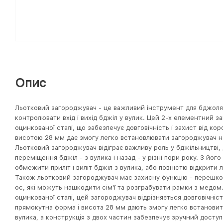
Опис
Льотковий загороджувач - це важливий інструмент для бджоля
контролювати вхід і вихід бджіл у вулик. Цей 2-х елементний 
оцинкованої сталі, що забезпечує довговічність і захист від ко
висотою 28 мм дає змогу легко встановлювати загороджувач на 
Льотковий загороджувач відіграє важливу роль у бджільництві
переміщення бджіл - з вулика і назад - у різні пори року. З й
обмежити приліт і виліт бджіл з вулика, або повністю відкрити
Також льотковий загороджувач має захисну функцію - перешк
ос, які можуть нашкодити сім'ї та розграбувати рамки з медом
оцинкованої сталі, цей загороджувач відрізняється довговічніс
прямокутна форма і висота 28 мм дають змогу легко встановит
вулика, а конструкція з двох частин забезпечує зручний доступ