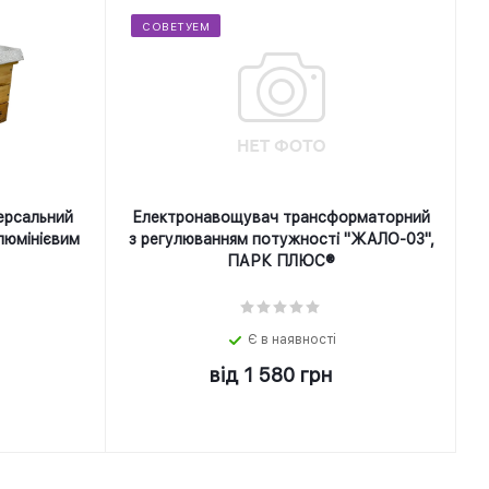
СОВЕТУЕМ
ерсальний
Електронавощувач трансформаторний
люмінієвим
з регулюванням потужності "ЖАЛО-03",
ПАРК ПЛЮС®
Є в наявності
від
1 580 грн