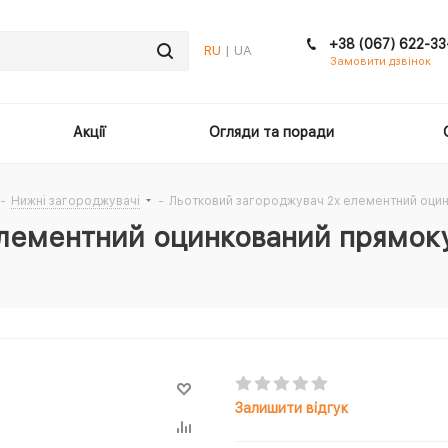
+38 (067) 622-33
RU
| UA
Замовити дзвінок
Акції
Огляди та поради
-
Нижні загороджувачі
-
Льотковий загороджувач 2х елементний оци
елементний оцинкований прямок
Залишити відгук