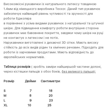
Високоякісні рукавички із натурального латексу товщиною
1.4мм від німецького виробника Texxor. Даний тип рукавичок
забезпечує найвищий рівень чутливості та зручності для
роботи бджоляра
в порівнянні з усіма видами рукавичок з натуральної та штучної
шкіри. Для підвищення комфорту роботи внутрішня сторона
рукавичок має бавовняне покриття, завдяки чому шкіра на руці
не контактує з латексом і не потіє.
Нарукавники виготовлені з дихаючої 3D cітки. Мають високу
стійкість до всіх видів рідин та хімічних речовин. Підходять для
роботи із харчовими продуктами. Мають відповідність до
європейських нормативів.
Таблиця розмірів
( зробіть заміри найширшой частини долоні,
через кістяшки пальців з обох боків,
без великого пальця):
Розмір Дюйми Сантиметри
S 7 18
M 8 20
L 9 23
XL 10 25