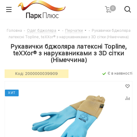
0
Головна
-
Одяг бджоляра
-
Перчатки
-
Рукавички бджоляра
латексні Topline, teXXor® з нарукавниками з 3D сітки (Німеччина)
Рукавички бджоляра латексні Topline,
teXXor® з нарукавниками з 3D сітки
(Німеччина)
Код:
2000000039909
Є в наявності
ХИТ