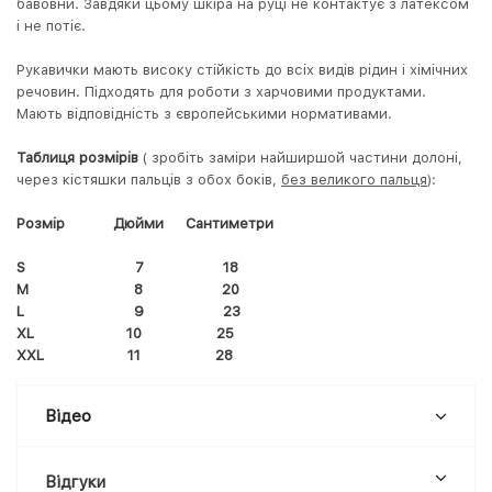
бавовни. Завдяки цьому шкіра на руці не контактує з латексом
і не потіє.
Рукавички мають високу стійкість до всіх видів рідин і хімічних
речовин. Підходять для роботи з харчовими продуктами.
Мають відповідність з європейськими нормативами.
Таблиця розмірів
( зробіть заміри найширшой частини долоні,
через кістяшки пальців з обох боків,
без великого пальця
):
Розмір Дюйми Сантиметри
S 7 18
M 8 20
L 9 23
XL 10 25
XXL 11 28
Відео
Відгуки