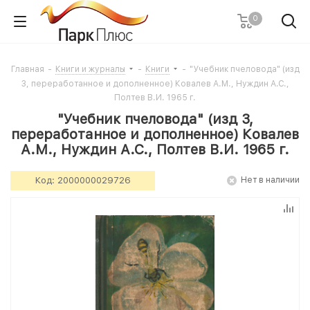
0
Главная
-
Книги и журналы
-
Книги
-
"Учебник пчеловода" (изд
3, переработанное и дополненное) Ковалев А.М., Нуждин А.С.,
Полтев В.И. 1965 г.
"Учебник пчеловода" (изд 3,
переработанное и дополненное) Ковалев
А.М., Нуждин А.С., Полтев В.И. 1965 г.
Код:
2000000029726
Нет в наличии