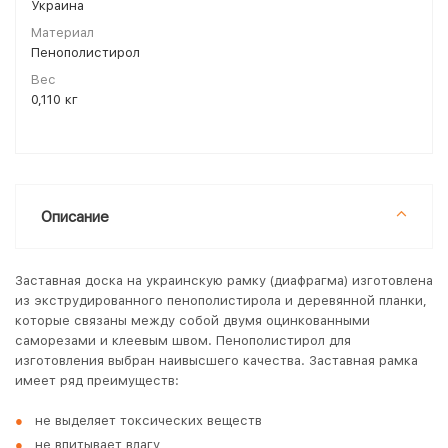
Украина
Материал
Пенополистирол
Вес
0,110 кг
Описание
Заставная доска на украинскую рамку (диафрагма) изготовлена
из экструдированного пенополистирола и деревянной планки,
которые связаны между собой двумя оцинкованными
саморезами и клеевым швом. Пенополистирол для
изготовления выбран наивысшего качества. Заставная рамка
имеет ряд преимуществ:
не выделяет токсических веществ
не впитывает влагу