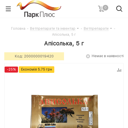
0
Головна
-
Ветпрепарати та інвентар
-
Ветпрепарати
-
Апісолька, 5 г
Апісолька, 5 г
Код:
2000000019420
Немає в наявності
-
25
%
Економія
5.75
грн