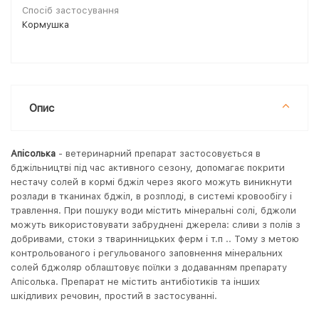
Спосіб застосування
Кормушка
Опис
Апісолька
- ветеринарний препарат застосовується в
бджільництві під час активного сезону, допомагає покрити
нестачу солей в кормі бджіл через якого можуть виникнути
розлади в тканинах бджіл, в розплоді, в системі кровообігу і
травлення. При пошуку води містить мінеральні солі, бджоли
можуть використовувати забруднені джерела: сливи з полів з
добривами, стоки з тваринницьких ферм і т.п .. Тому з метою
контрольованого і регульованого заповнення мінеральних
солей бджоляр облаштовує поїлки з додаванням препарату
Апісолька. Препарат не містить антибіотиків та інших
шкідливих речовин, простий в застосуванні.