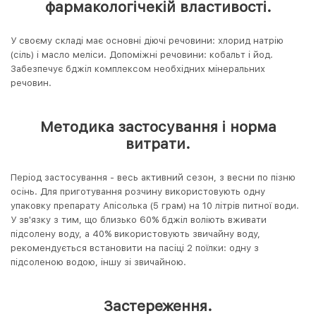
фармакологічекій властивості.
У своєму складі має основні діючі речовини: хлорид натрію
(сіль) і масло меліси. Допоміжні речовини: кобальт і йод.
Забезпечує бджіл комплексом необхідних мінеральних
речовин.
Методика застосування і норма
витрати.
Період застосування - весь активний сезон, з весни по пізню
осінь. Для приготування розчину використовують одну
упаковку препарату Апісолька (5 грам) на 10 літрів питної води.
У зв'язку з тим, що близько 60% бджіл воліють вживати
підсолену воду, а 40% використовують звичайну воду,
рекомендується встановити на пасіці 2 поїлки: одну з
підсоленою водою, іншу зі звичайною.
Застереження.