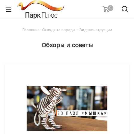
0
Головна
-
Огляди та поради
-
Видеоинструкции
Обзоры и советы