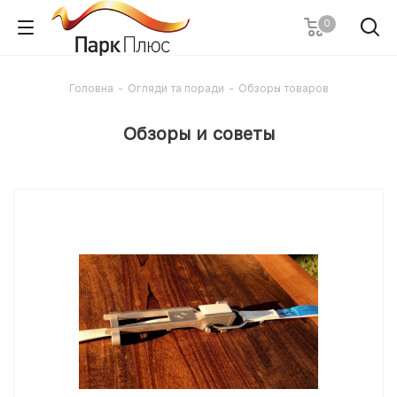
0
Головна
-
Огляди та поради
-
Обзоры товаров
Обзоры и советы