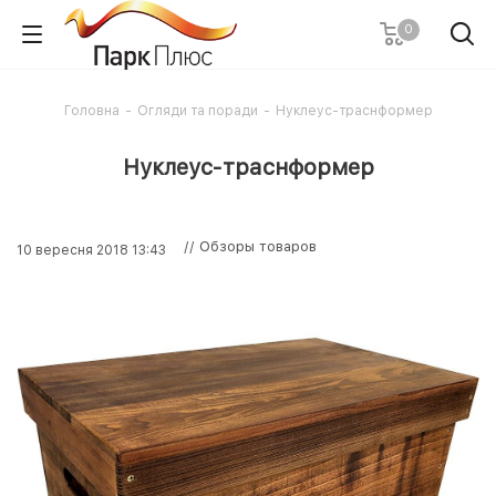
0
Головна
-
Огляди та поради
-
Нуклеус-траснформер
Нуклеус-траснформер
// Обзоры товаров
10 вересня 2018 13:43